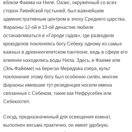
вблизи Фаюма на Ниле. Оазис, окружённый со всех
держателем
сторон Ливийской пустыней, был важнейшим
для
административным центром в эпоху Среднего царства.
фитиля
(Египет,
Фараоны 12-ой и 13-ой династии любили
Фаюм,
останавливаться в «Городе гадов», где разводили
пирамида
крокодилов поклоняясь богу Себеку, одному из самых
Лахун,
важных в древнеегипетском пантеоне, ведь в сфере его
эпоха
влияния находились воды Нила. Здесь, в Фаюме или
среднего
царства
(Эль-Файю́ме) на берегах Меридова озера, культ
XXI-
поклонения этому богу был особенно силён, многие
XVII
фараоны имевшие тут резиденции носили имена
вв.
связанные с Себеком, такие как Нефрусебек или
до
н.э.)
Себекхотеп.
Сосуд, предназначенный для освещения комнат,
выполнен весьма практично, он имеет удобную,