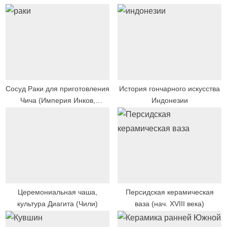
o
P
u
o
s
s
P
t
o
:
s
t
Сосуд Раки для приготовления
История гончарного искусства
Чича (Империя Инков,
Индонезии
:
Эквадор XV век)
Церемониальная чаша,
Персидская керамическая
культура Диагита (Чили)
ваза (нач. XVIII века)