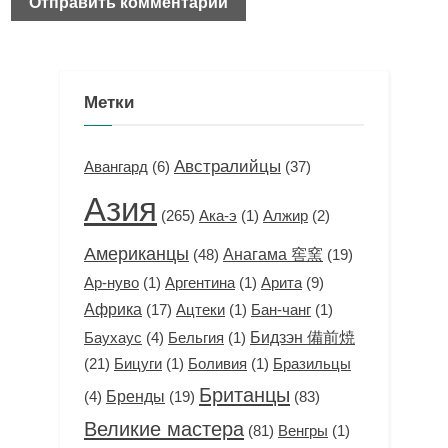
Метки
Австралийцы
Авангард
(6)
(37)
Азия
(265)
(1)
(2)
Ака-э
Алжир
Американцы
(48)
Анагама 窖窯
(19)
(1)
(1)
Арита
(9)
Ар-нуво
Аргентина
Африка
(17)
(1)
(1)
Ацтеки
Бан-чанг
Бидзэн 備前焼
(4)
(1)
Баухаус
Бельгия
(21)
(1)
(1)
Бицуги
Боливия
Бразильцы
Британцы
(4)
Бренды
(19)
(83)
Великие мастера
(81)
(1)
Венгры