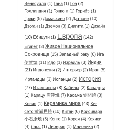
(1)
(1)
(2)
Венесуэла
Гана
Гоа
(1)
(1)
(1)
Голландия
Гонконг
Горибэ
Греки
(5)
(2)
Датчане
(10)
Дамаскино
(1)
(3)
(1)
Дизайн
Дзоган
Дзёмон
Диагита
Европа
(10)
(1)
(142)
Ебицуги
(3)
Живое Национальное
Египет
Сокровище
(15)
Западный раку
(6)
Ига
Индия
伊賀焼
(11)
(1)
(3)
Идо
Израиль
(21)
(2)
(2)
Иран
(5)
Индонезия
Интерьер
История
(3)
(2)
Ирландцы
Испанцы
(77)
Итальянцы
(8)
(2)
Кабилы
Канадцы
(1)
Карацу 唐津焼
(7)
(3)
Касама 笠間焼
Керамика мира
(1)
(43)
Ки-
Кения
сэто 黄瀬戸焼
(10)
Китай
(6)
Койсивара
小石原焼
(5)
(1)
(4)
Конго
Корея
Кохики
(4)
(1)
(1)
(2)
Лаос
Либерия
Майолика