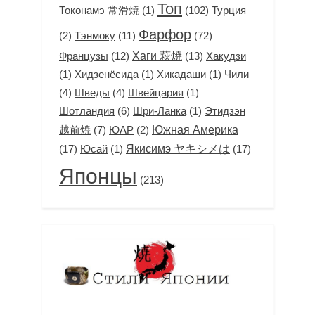
Топ
(1)
(102)
Токонамэ 常滑焼
Турция
Фарфор
(2)
Тэнмоку
(11)
(72)
Французы
(12)
Хаги 萩焼
(13)
Хакудзи
(1)
(1)
(1)
Хидзенёсида
Хикадаши
Чили
(4)
(4)
(1)
Шведы
Швейцария
Шотландия
(6)
(1)
Этидзэн
Шри-Ланка
越前焼
(7)
(2)
Южная Америка
ЮАР
(17)
(1)
Якисимэ ヤキシメは
(17)
Юсай
Японцы
(213)