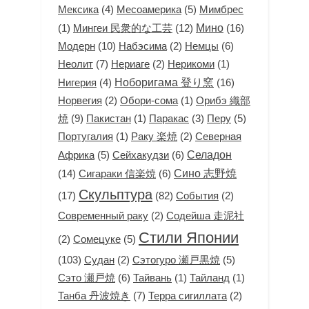
(4)
Месоамерика
(5)
Мексика
Мимбрес
(1)
Мингеи 民衆的な工芸
(12)
Мино
(16)
Модерн
(10)
(2)
Немцы
(6)
Набэсима
Неолит
(7)
(2)
(1)
Нериаге
Нерикоми
(4)
Ноборигама 登り窯
(16)
Нигерия
(2)
(1)
Орибэ 織部
Норвегия
Обори-сома
焼
(9)
(1)
(3)
Перу
(5)
Пакистан
Паракас
(1)
(2)
Северная
Португалия
Раку 楽焼
Африка
(5)
Сейхакудзи
(6)
Селадон
(14)
Сигараки 信楽焼
(6)
Сино 志野焼
Скульптура
(17)
(82)
(2)
События
(2)
Современный раку
Содейша 走泥社
Стили Японии
(2)
Сомецуке
(5)
(103)
(2)
Сэтогуро 瀬戸黒焼
(5)
Судан
Сэто 瀬戸焼
(6)
(1)
(1)
Тайвань
Тайланд
Танба 丹波焼き
(7)
(2)
Терра сигиллата