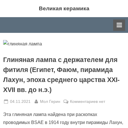
Skip
Великая керамика
to
Великая керамика: события мира керамики,
content
история, производство, различные направления в
искусстве керамики.
Глиняная лампа с держателем для
фитиля (Египет, Фаюм, пирамида
Лахун, эпоха среднего царства XXI-
XVII вв. до н.э.)
Posted
By
к
04.11.2021
Мол Герин
Комментариев
нет
on
записи
Эта глиняная лампа найдена при раскопках
Глиняная
лампа
проводимых BSAE в 1914 году внутри пирамиды Лахун,
с