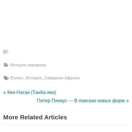
gc
История керамики
Tags:
,
,
Египет
История
Северная Африка
Навигация
P
Кен Нагаи (Танба-яки)
r
N
Питер Пинкус — В поисках новых форм
по
e
e
More Related Articles
записям
v
x
i
t