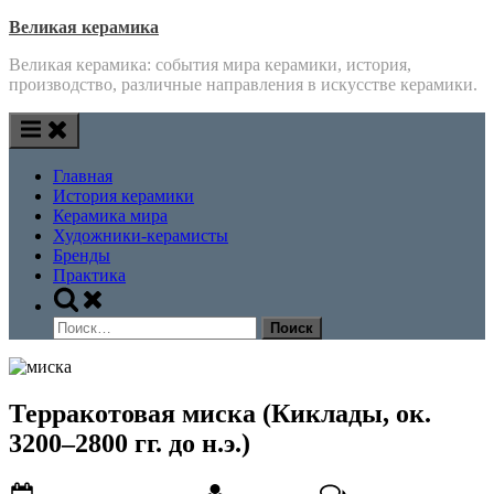
Skip
Великая керамика
to
Великая керамика: события мира керамики, история,
content
производство, различные направления в искусстве керамики.
Главная
История керамики
Керамика мира
Художники-керамисты
Бренды
Практика
Toggle
search
Найти:
form
Терракотовая миска (Киклады, ок.
3200–2800 гг. до н.э.)
Posted
By
к