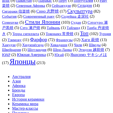
部焼
(9)
(1)
(3)
(5)
(1)
Пакистан
Паракас
Перу
Португалия
Раку
(2)
(5)
(6)
Селадон
(14)
楽焼
Северная Африка
Сейхакудзи
Скульптура
(6)
Сино 志野焼
(17)
(82)
Сигараки 信楽焼
(2)
(2)
(2)
События
Современный раку
Содейша 走泥社
Стили Японии
(5)
(103)
(2)
Сомецуке
Судан
Сэтогуро 瀬
(5)
(6)
(1)
(1)
戸黒焼
Сэто 瀬戸焼
Тайвань
Тайланд
Танба 丹波焼
Топ
(7)
(2)
(1)
(102)
き
Терра сигиллата
Токонамэ 常滑焼
Турция
Фарфор
(2)
Тэнмоку
(11)
(72)
Французы
(12)
Хаги 萩焼
(13)
(1)
(1)
(1)
(4)
(4)
Хакудзи
Хидзенёсида
Хикадаши
Чили
Шведы
(1)
(6)
(1)
(7)
Швейцария
Шотландия
Шри-Ланка
Этидзэн 越前焼
(2)
Южная Америка
(17)
(1)
Якисимэ ヤキシメは
ЮАР
Юсай
Японцы
(17)
(213)
Австралия
Азия
Африка
Бренды
Европа
История керамики
Керамика мира
Мастер-классы
Практика