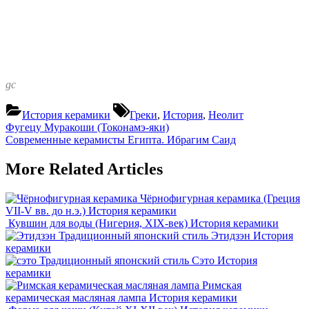
gc
Tags:
История керамики
Греки
,
История
,
Неолит
Навигация
Previous
Фугецу Муракоши (Токонамэ-яки)
Post:
Next
Современные керамисты Египта. Ибрагим Саид
по
Post:
записям
More Related Articles
Чёрнофигурная керамика (Греция
VII-V вв. до н.э.)
История керамики
Кувшин для воды (Нигерия, XIX-век)
История керамики
Традиционный японский стиль Этидзэн
История
керамики
Традиционный японский стиль Сэто
История
керамики
Римская
керамическая масляная лампа
История керамики