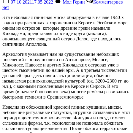
07.10.2021
17.05.2022
Мол Герин
Комментариев
on
запи
нет
Терр
миск
Эта небольшая глиняная миска обнаружена в начале 1940-х
(Кик
годов при раскопках захоронения на Керосе в Эгейском море,
ок.
одном из островов, которые древние греки называли
3200
Кикладами, представляя их в виде круга (киклоса),
2800
опоясывающего священный остров Делос, где находилось
гг.
святилище Аполлона.
до
н.э.)
Археология указывает нам на существование небольших
поселений в эпоху неолита на Антипаросе, Мелосе,
Миконосе, Наксосе и других Кикладских островах уже в
шестом тысячелетии до нашей эры. А в третьем тысячелетии
до нашей эры здесь появилась цивилизация, обычно
называемая ранне-кикладской культурой (ок. 3200–2300 гг. до
н.э.), с важными поселениями на Керосе и Сиросе. В это
время (в начале бронзового века) многие ремёсла развивались
быстрыми темпами в Средиземноморье.
Изделия из обожженной красной глины: кувшины, миски,
небольшие ритуальные статуэтки, игрушки создавались в этот
период в достаточном количестве. Фигурки и посуда имеют
сглаженные формы, т.к. технология не позволяла обжигать
сильно выступающие элементы. После обжига терракотовые