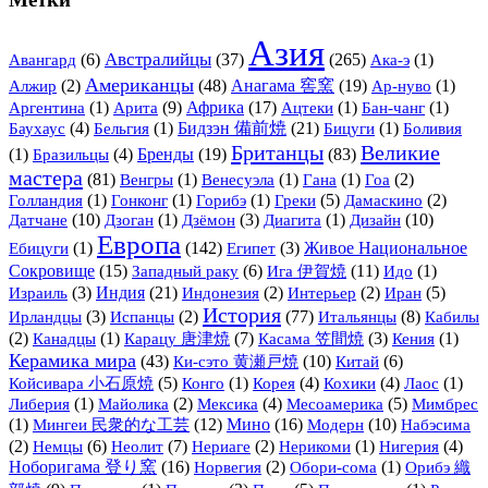
Азия
Австралийцы
(6)
(37)
(265)
(1)
Авангард
Ака-э
Американцы
(2)
(48)
Анагама 窖窯
(19)
(1)
Алжир
Ар-нуво
(1)
Арита
(9)
Африка
(17)
(1)
(1)
Аргентина
Ацтеки
Бан-чанг
(4)
(1)
Бидзэн 備前焼
(21)
(1)
Баухаус
Бельгия
Бицуги
Боливия
Британцы
Великие
(1)
(4)
Бренды
(19)
(83)
Бразильцы
мастера
(81)
(1)
(1)
(1)
(2)
Венгры
Венесуэла
Гана
Гоа
(1)
(1)
(1)
(5)
(2)
Голландия
Гонконг
Горибэ
Греки
Дамаскино
Датчане
(10)
(1)
(3)
(1)
Дизайн
(10)
Дзоган
Дзёмон
Диагита
Европа
(1)
(142)
(3)
Живое Национальное
Ебицуги
Египет
Сокровище
(15)
(6)
Ига 伊賀焼
(11)
(1)
Западный раку
Идо
(3)
Индия
(21)
(2)
(2)
(5)
Израиль
Индонезия
Интерьер
Иран
История
(3)
(2)
(77)
Итальянцы
(8)
Ирландцы
Испанцы
Кабилы
(2)
(1)
(7)
(3)
(1)
Канадцы
Карацу 唐津焼
Касама 笠間焼
Кения
Керамика мира
(43)
Ки-сэто 黄瀬戸焼
(10)
(6)
Китай
(5)
(1)
(4)
(4)
(1)
Койсивара 小石原焼
Конго
Корея
Кохики
Лаос
(1)
(2)
(4)
(5)
Либерия
Майолика
Мексика
Месоамерика
Мимбрес
(1)
Мингеи 民衆的な工芸
(12)
Мино
(16)
Модерн
(10)
Набэсима
(2)
(6)
(7)
(2)
(1)
(4)
Немцы
Неолит
Нериаге
Нерикоми
Нигерия
Ноборигама 登り窯
(16)
(2)
(1)
Орибэ 織
Норвегия
Обори-сома