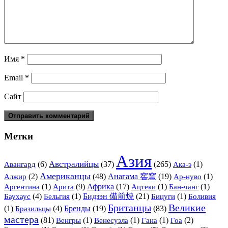
Имя
*
Email
*
Сайт
Метки
Азия
Австралийцы
(6)
(37)
(265)
(1)
Авангард
Ака-э
Американцы
(2)
(48)
Анагама 窖窯
(19)
(1)
Алжир
Ар-нуво
(1)
Арита
(9)
Африка
(17)
(1)
(1)
Аргентина
Ацтеки
Бан-чанг
(4)
(1)
Бидзэн 備前焼
(21)
(1)
Баухаус
Бельгия
Бицуги
Боливия
Британцы
Великие
(1)
(4)
Бренды
(19)
(83)
Бразильцы
мастера
(81)
(1)
(1)
(1)
(2)
Венгры
Венесуэла
Гана
Гоа