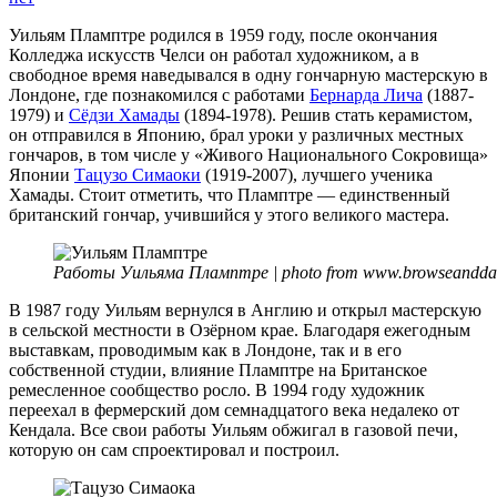
Уиль
Плам
Уильям Пламптре родился в 1959 году, после окончания
Колледжа искусств Челси он работал художником, а в
свободное время наведывался в одну гончарную мастерскую в
Лондоне, где познакомился с работами
Бернарда Лича
(1887-
1979) и
Сёдзи Хамады
(1894-1978). Решив стать керамистом,
он отправился в Японию, брал уроки у различных местных
гончаров, в том числе у «Живого Национального Сокровища»
Японии
Тацузо Симаоки
(1919-2007), лучшего ученика
Хамады. Стоит отметить, что Пламптре — единственный
британский гончар, учившийся у этого великого мастера.
Работы Уильяма Пламптре | photo from www.browseanddar
В 1987 году Уильям вернулся в Англию и открыл мастерскую
в сельской местности в Озёрном крае. Благодаря ежегодным
выставкам, проводимым как в Лондоне, так и в его
собственной студии, влияние Пламптре на Британское
ремесленное сообщество росло. В 1994 году художник
переехал в фермерский дом семнадцатого века недалеко от
Кендала. Все свои работы Уильям обжигал в газовой печи,
которую он сам спроектировал и построил.