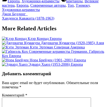
Европа
,
Художники-керамисты
Британцы
,
Великие
мастера
,
Европа
,
Современные авторы
,
Топ
,
Тэнмоку
,
Художники-керамисты
Навигация
Previous
Джон Беддинг
Post:
Next
Хандеиси Кавакита (1878-1963)
по
Post:
записям
More Related Articles
Клэр Конрад
Европа
Джункичи Кумакура (1920-1985)
Азия
Кэти Эртеман
Северная Америка
Современные керамисты Германии. Габриэль
Кох
Европа
Нора Брейден (1901–2001)
Европа
Эдвард Хьюз (1953-2006)
Европа
Добавить комментарий
Ваш адрес email не будет опубликован.
Обязательные поля
помечены
*
Комментарий
*