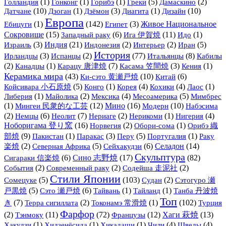
(1)
(1)
(1)
(5)
(2)
Голландия
Гонконг
Горибэ
Греки
Дамаскино
Датчане
(10)
(1)
(3)
(1)
Дизайн
(10)
Дзоган
Дзёмон
Диагита
Европа
(1)
(142)
(3)
Живое Национальное
Ебицуги
Египет
Сокровище
(15)
(6)
Ига 伊賀焼
(11)
(1)
Западный раку
Идо
(3)
Индия
(21)
(2)
(2)
(5)
Израиль
Индонезия
Интерьер
Иран
История
(3)
(2)
(77)
Итальянцы
(8)
Ирландцы
Испанцы
Кабилы
(2)
(1)
(7)
(3)
(1)
Канадцы
Карацу 唐津焼
Касама 笠間焼
Кения
Керамика мира
(43)
Ки-сэто 黄瀬戸焼
(10)
(6)
Китай
(5)
(1)
(4)
(4)
(1)
Койсивара 小石原焼
Конго
Корея
Кохики
Лаос
(1)
(2)
(4)
(5)
Либерия
Майолика
Мексика
Месоамерика
Мимбрес
(1)
Мингеи 民衆的な工芸
(12)
Мино
(16)
Модерн
(10)
Набэсима
(2)
(6)
(7)
(2)
(1)
(4)
Немцы
Неолит
Нериаге
Нерикоми
Нигерия
Ноборигама 登り窯
(16)
(2)
(1)
Орибэ 織
Норвегия
Обори-сома
部焼
(9)
(1)
(3)
(5)
(1)
Пакистан
Паракас
Перу
Португалия
Раку
(2)
(5)
(6)
Селадон
(14)
楽焼
Северная Африка
Сейхакудзи
Скульптура
(6)
Сино 志野焼
(17)
(82)
Сигараки 信楽焼
(2)
(2)
(2)
События
Современный раку
Содейша 走泥社
Стили Японии
(5)
(103)
(2)
Сомецуке
Судан
Сэтогуро 瀬
(5)
(6)
(1)
(1)
戸黒焼
Сэто 瀬戸焼
Тайвань
Тайланд
Танба 丹波焼
Топ
(7)
(2)
(1)
(102)
き
Терра сигиллата
Токонамэ 常滑焼
Турция
Фарфор
(2)
Тэнмоку
(11)
(72)
Французы
(12)
Хаги 萩焼
(13)
(1)
(1)
(1)
(4)
(4)
Хакудзи
Хидзенёсида
Хикадаши
Чили
Шведы