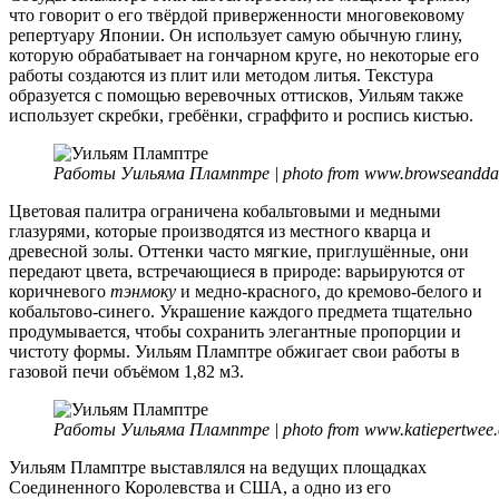
что говорит о его твёрдой приверженности многовековому
репертуару Японии. Он использует самую обычную глину,
которую обрабатывает на гончарном круге, но некоторые его
работы создаются из плит или методом литья. Текстура
образуется с помощью веревочных оттисков, Уильям также
использует скребки, гребёнки, сграффито и роспись кистью.
Работы Уильяма Пламптре | photo from www.browseanddar
Цветовая палитра ограничена кобальтовыми и медными
глазурями, которые производятся из местного кварца и
древесной золы. Оттенки часто мягкие, приглушённые, они
передают цвета, встречающиеся в природе: варьируются от
коричневого
тэнмоку
и медно-красного, до кремово-белого и
кобальтово-синего. Украшение каждого предмета тщательно
продумывается, чтобы сохранить элегантные пропорции и
чистоту формы. Уильям Пламптре обжигает свои работы в
газовой печи объёмом 1,82 м3.
Работы Уильяма Пламптре | photo from www.katiepertwee
Уильям Пламптре выставлялся на ведущих площадках
Соединенного Королевства и США, а одно из его