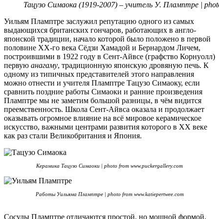
Тацузо Симаока (1919-2007) – учитель У. Пламптре | pho
Уильям Пламптре заслужил репутацию одного из самых
выдающихся британских гончаров, работающих в англо-
японской традиции, начало которой было положено в первой
половине XX-го века Сёдзи Хамадой и Бернардом Личем,
построившими в 1922 году в Сент-Айвсе (графство Корнуолл)
первую
анагаму
, традиционную японскую дровяную печь. К
одному из типичных представителей этого направления
можно отнести и учителя Пламптре Тацузо Симаоку, если
сравнить поздние работы Симаоки и ранние произведения
Пламптре мы не заметим большой разницы, в чём видится
преемственность. Школа Сент-Айвса оказала и продолжает
оказывать огромное влияние на всё мировое керамическое
искусство, важными центрами развития которого в XX веке
как раз стали Великобритания и Япония.
Керамика Тацузо Симаоки | photo from www.puckergallery.com
Работы Уильяма Пламптре | photo from www.katiepertwee.com
Сосуды Пламптре отличаются простой, но мощной формой,