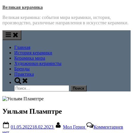
Skip
Великая керамика
to
Великая керамика: события мира керамики, история,
content
производство, различные направления в искусстве керамики.
Главная
История керамики
Керамика мира
Художники-керамисты
Бренды
Практика
Toggle
search
Найти:
form
Уильям Пламптре
Posted
By
к
01.05.2022
18.02.2023
Мол Герин
Комментариев
on
запи
нет