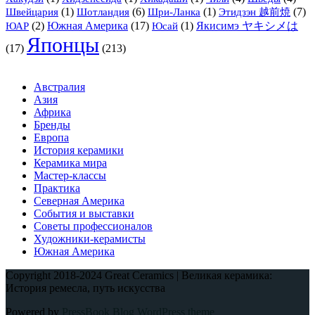
(1)
(6)
(1)
(7)
Швейцария
Шотландия
Шри-Ланка
Этидзэн 越前焼
(2)
Южная Америка
(17)
(1)
Якисимэ ヤキシメは
ЮАР
Юсай
Японцы
(17)
(213)
Австралия
Азия
Африка
Бренды
Европа
История керамики
Керамика мира
Мастер-классы
Практика
Северная Америка
События и выставки
Советы профессионалов
Художники-керамисты
Южная Америка
Copyright 2018-2024 Great Ceramics | Великая керамика:
История ремесла, путь искусства
Powered by
PressBook Blog WordPress theme