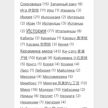
Сокровище
(15)
Западный раку
(6)
Ига 伊賀焼
(11)
(1)
(3)
Идо
Израиль
Индия
(21)
(2)
Индонезия
Интерьер
(2)
(5)
(3)
Иран
Ирландцы
Испанцы
История
(2)
(77)
Итальянцы
(8)
(2)
(1)
Карацу 唐津焼
Кабилы
Канадцы
(7)
(3)
(1)
Касама 笠間焼
Кения
Керамика мира
(43)
Ки-сэто 黄瀬
戸焼
(10)
Китай
(6)
Койсивара 小石原焼
(5)
(1)
(4)
(4)
Конго
Корея
Кохики
(1)
(1)
(2)
Лаос
Либерия
Майолика
(4)
(5)
Мексика
Месоамерика
(1)
Мингеи 民衆的な工芸
(12)
Мимбрес
Мино
(16)
Модерн
(10)
(2)
Набэсима
Немцы
(6)
Неолит
(7)
(2)
Нериаге
(1)
(4)
Нерикоми
Нигерия