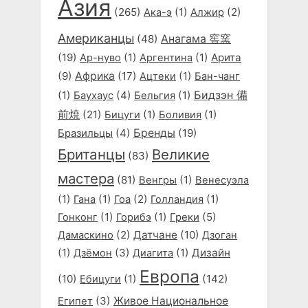
Азия
(265)
(1)
(2)
Ака-э
Алжир
Американцы
(48)
Анагама 窖窯
(19)
(1)
(1)
Арита
Ар-нуво
Аргентина
(9)
Африка
(17)
(1)
Ацтеки
Бан-чанг
Бидзэн 備
(1)
(4)
(1)
Баухаус
Бельгия
前焼
(21)
(1)
(1)
Бицуги
Боливия
(4)
Бренды
(19)
Бразильцы
Британцы
Великие
(83)
мастера
(81)
(1)
Венгры
Венесуэла
(1)
(1)
(2)
(1)
Гана
Гоа
Голландия
(1)
(1)
(5)
Гонконг
Горибэ
Греки
(2)
Датчане
(10)
Дамаскино
Дзоган
(1)
(3)
(1)
Дизайн
Дзёмон
Диагита
Европа
(10)
(1)
(142)
Ебицуги
(3)
Живое Национальное
Египет