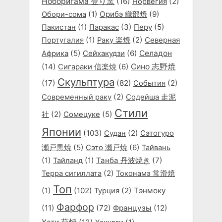
Ноборигама 登り窯
(16)
(2)
Норвегия
(1)
Орибэ 織部焼
(9)
Обори-сома
(1)
(3)
(5)
Пакистан
Паракас
Перу
(1)
(2)
Португалия
Раку 楽焼
Северная
(5)
Сейхакудзи
(6)
Селадон
Африка
(14)
Сигараки 信楽焼
(6)
Сино 志野焼
Скульптура
(17)
(82)
(2)
События
(2)
Современный раку
Содейша 走泥
Стили
(2)
(5)
社
Сомецуке
Японии
(103)
(2)
Судан
Сэтогуро
(5)
Сэто 瀬戸焼
(6)
瀬戸黒焼
Тайвань
(1)
(1)
Танба 丹波焼き
(7)
Тайланд
(2)
Терра сигиллата
Токонамэ 常滑焼
Топ
(1)
(102)
(2)
Тэнмоку
Турция
Фарфор
(11)
(72)
Французы
(12)