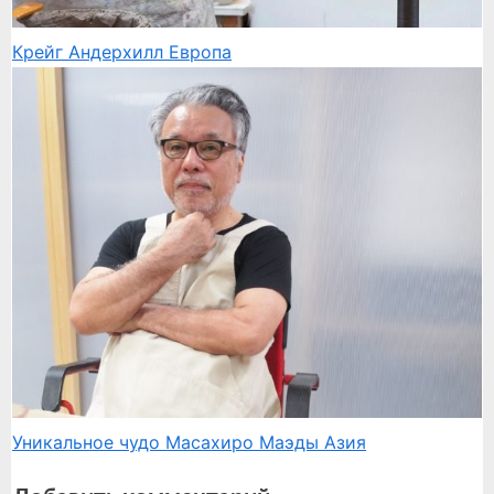
Крейг Андерхилл
Европа
Уникальное чудо Масахиро Маэды
Азия