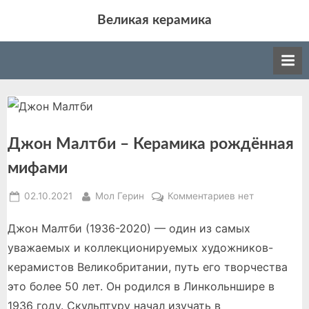
Skip
Великая керамика
to
Великая керамика: события мира керамики,
content
история, производство, различные
направления в искусстве керамики.
Джон Малтби – Керамика рождённая
мифами
Posted
By
к
02.10.2021
Мол Герин
Комментариев
нет
on
записи
Джон Малтби (1936-2020) — один из самых
Джон
Малтби
уважаемых и коллекционируемых художников-
–
керамистов Великобритании, путь его творчества
Керамика
это более 50 лет. Он родился в Линкольншире в
рождённая
1936 году. Скульптуру начал изучать в
мифами