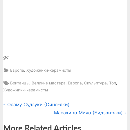
gc
,
Европа
Художники-керамисты
Tags:
,
,
,
,
,
Британцы
Великие мастера
Европа
Скульптура
Топ
Художники-керамисты
P
Осаму Судзуки (Сино-яки)
Навигация
r
N
Масахиро Мияо (Бидзэн-яки)
по
e
e
More Related Articles
v
x