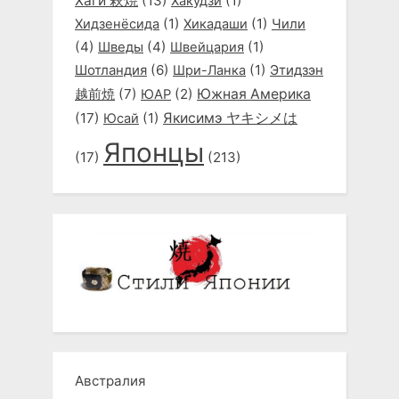
Хаги 萩焼
(13)
(1)
Хакудзи
(1)
(1)
Хидзенёсида
Хикадаши
Чили
(4)
(4)
(1)
Шведы
Швейцария
Шотландия
(6)
(1)
Этидзэн
Шри-Ланка
越前焼
(7)
(2)
Южная Америка
ЮАР
(17)
(1)
Якисимэ ヤキシメは
Юсай
Японцы
(17)
(213)
Австралия