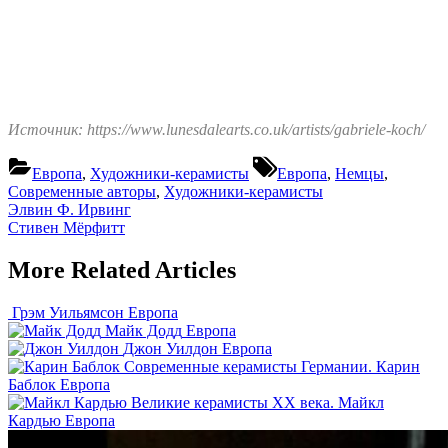
Источник: https://www.lunesdalearts.co.uk/artists/gabriele-koch/
Tags:
Европа
,
Художники-керамисты
Европа
,
Немцы
,
Современные авторы
,
Художники-керамисты
Навигация
Previous
Элвин Ф. Ирвинг
Post:
Next
Стивен Мёрфитт
по
Post:
записям
More Related Articles
Грэм Уильямсон
Европа
Майк Додд
Европа
Джон Уилдон
Европа
Современные керамисты Германии. Карин
Баблок
Европа
Великие керамисты XX века. Майкл
Кардью
Европа