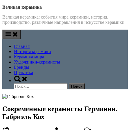
Skip
Великая керамика
to
Великая керамика: события мира керамики, история,
content
производство, различные направления в искусстве керамики.
Главная
История керамики
Керамика мира
Художники-керамисты
Бренды
Практика
Toggle
search
Найти:
form
Современные керамисты Германии.
Габриэль Кох
Posted
By
к