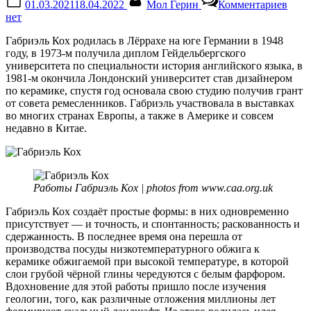
01.03.2021
18.04.2022
Мол Герин
Комментариев
on
запи
нет
Совр
кера
Габриэль Кох родилась в Лёррахе на юге Германии в 1948
Герм
году, в 1973-м получила диплом Гейдельбергского
Габр
университета по специальности история английского языка, в
Кох
1981-м окончила Лондонский университет став дизайнером
по керамике, спустя год основала свою студию получив грант
от совета ремесленников. Габриэль участвовала в выставках
во многих странах Европы, а также в Америке и совсем
недавно в Китае.
Работы Габриэль Кох | photos from www.caa.org.uk
Габриэль Кох создаёт простые формы: в них одновременно
присутствует — и точность, и спонтанность; раскованность и
сдержанность. В последнее время она перешла от
производства посуды низкотемпературного обжига к
керамике обжигаемой при высокой температуре, в которой
слои грубой чёрной глины чередуются с белым фарфором.
Вдохновение для этой работы пришло после изучения
геологии, того, как различные отложения миллионы лет