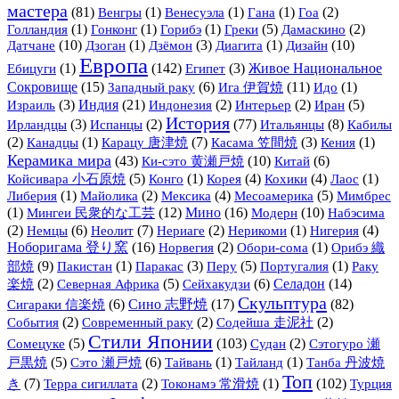
мастера
(81)
(1)
(1)
(1)
(2)
Венгры
Венесуэла
Гана
Гоа
(1)
(1)
(1)
(5)
(2)
Голландия
Гонконг
Горибэ
Греки
Дамаскино
Датчане
(10)
(1)
(3)
(1)
Дизайн
(10)
Дзоган
Дзёмон
Диагита
Европа
(1)
(142)
(3)
Живое Национальное
Ебицуги
Египет
Сокровище
(15)
(6)
Ига 伊賀焼
(11)
(1)
Западный раку
Идо
(3)
Индия
(21)
(2)
(2)
(5)
Израиль
Индонезия
Интерьер
Иран
История
(3)
(2)
(77)
Итальянцы
(8)
Ирландцы
Испанцы
Кабилы
(2)
(1)
(7)
(3)
(1)
Канадцы
Карацу 唐津焼
Касама 笠間焼
Кения
Керамика мира
(43)
Ки-сэто 黄瀬戸焼
(10)
(6)
Китай
(5)
(1)
(4)
(4)
(1)
Койсивара 小石原焼
Конго
Корея
Кохики
Лаос
(1)
(2)
(4)
(5)
Либерия
Майолика
Мексика
Месоамерика
Мимбрес
(1)
Мингеи 民衆的な工芸
(12)
Мино
(16)
Модерн
(10)
Набэсима
(2)
(6)
(7)
(2)
(1)
(4)
Немцы
Неолит
Нериаге
Нерикоми
Нигерия
Ноборигама 登り窯
(16)
(2)
(1)
Орибэ 織
Норвегия
Обори-сома
部焼
(9)
(1)
(3)
(5)
(1)
Пакистан
Паракас
Перу
Португалия
Раку
(2)
(5)
(6)
Селадон
(14)
楽焼
Северная Африка
Сейхакудзи
Скульптура
(6)
Сино 志野焼
(17)
(82)
Сигараки 信楽焼
(2)
(2)
(2)
События
Современный раку
Содейша 走泥社
Стили Японии
(5)
(103)
(2)
Сомецуке
Судан
Сэтогуро 瀬
(5)
(6)
(1)
(1)
戸黒焼
Сэто 瀬戸焼
Тайвань
Тайланд
Танба 丹波焼
Топ
(7)
(2)
(1)
(102)
き
Терра сигиллата
Токонамэ 常滑焼
Турция