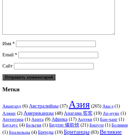
Имя
*
Email
*
Сайт
Метки
Азия
Австралийцы
(6)
(37)
(265)
(1)
Авангард
Ака-э
Американцы
(2)
(48)
Анагама 窖窯
(19)
(1)
Алжир
Ар-нуво
(1)
Арита
(9)
Африка
(17)
(1)
(1)
Аргентина
Ацтеки
Бан-чанг
(4)
(1)
Бидзэн 備前焼
(21)
(1)
Баухаус
Бельгия
Бицуги
Боливия
Британцы
Великие
(1)
(4)
Бренды
(19)
(83)
Бразильцы