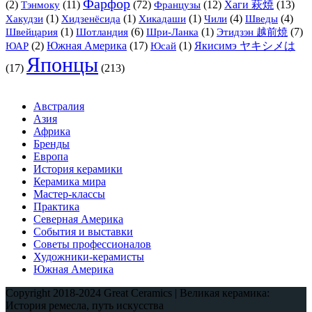
Фарфор
(2)
Тэнмоку
(11)
(72)
Французы
(12)
Хаги 萩焼
(13)
(1)
(1)
(1)
(4)
(4)
Хакудзи
Хидзенёсида
Хикадаши
Чили
Шведы
(1)
(6)
(1)
(7)
Швейцария
Шотландия
Шри-Ланка
Этидзэн 越前焼
(2)
Южная Америка
(17)
(1)
Якисимэ ヤキシメは
ЮАР
Юсай
Японцы
(17)
(213)
Австралия
Азия
Африка
Бренды
Европа
История керамики
Керамика мира
Мастер-классы
Практика
Северная Америка
События и выставки
Советы профессионалов
Художники-керамисты
Южная Америка
Copyright 2018-2024 Great Ceramics | Великая керамика:
История ремесла, путь искусства