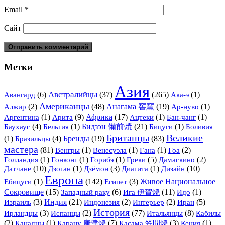
Email
*
Сайт
Метки
Азия
Австралийцы
(6)
(37)
(265)
(1)
Авангард
Ака-э
Американцы
(2)
(48)
Анагама 窖窯
(19)
(1)
Алжир
Ар-нуво
(1)
Арита
(9)
Африка
(17)
(1)
(1)
Аргентина
Ацтеки
Бан-чанг
(4)
(1)
Бидзэн 備前焼
(21)
(1)
Баухаус
Бельгия
Бицуги
Боливия
Британцы
Великие
(1)
(4)
Бренды
(19)
(83)
Бразильцы
мастера
(81)
(1)
(1)
(1)
(2)
Венгры
Венесуэла
Гана
Гоа
(1)
(1)
(1)
(5)
(2)
Голландия
Гонконг
Горибэ
Греки
Дамаскино
Датчане
(10)
(1)
(3)
(1)
Дизайн
(10)
Дзоган
Дзёмон
Диагита
Европа
(1)
(142)
(3)
Живое Национальное
Ебицуги
Египет
Сокровище
(15)
(6)
Ига 伊賀焼
(11)
(1)
Западный раку
Идо
(3)
Индия
(21)
(2)
(2)
(5)
Израиль
Индонезия
Интерьер
Иран
История
(3)
(2)
(77)
Итальянцы
(8)
Ирландцы
Испанцы
Кабилы
(2)
(1)
(7)
(3)
(1)
Канадцы
Карацу 唐津焼
Касама 笠間焼
Кения