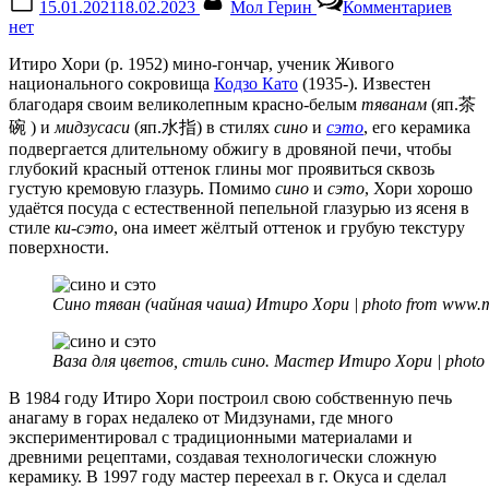
15.01.2021
18.02.2023
Мол Герин
Комментариев
on
запи
нет
Ити
Хори
Итиро Хори (р. 1952) мино-гончар, ученик Живого
Кера
национального сокровища
Кодзо Като
(1935-). Известен
в
благодаря своим великолепным красно-белым
тяванам
(яп.茶
стил
碗 ) и
мидзусаси
(яп.水指) в стилях
сино
и
сэто
, его керамика
Син
подвергается длительному обжигу в дровяной печи, чтобы
и
глубокий красный оттенок глины мог проявиться сквозь
Сэто
густую кремовую глазурь. Помимо
сино
и
сэто
, Хори хорошо
удаётся посуда с естественной пепельной глазурью из ясеня в
стиле
ки-сэто
, она имеет жёлтый оттенок и грубую текстуру
поверхности.
Сино тяван (чайная чаша) Итиро Хори | photo from www.m
Ваза для цветов, стиль сино. Мастер Итиро Хори | photo 
В 1984 году Итиро Хори построил свою собственную печь
анагаму в горах недалеко от Мидзунами, где много
экспериментировал с традиционными материалами и
древними рецептами, создавая технологически сложную
керамику. В 1997 году мастер переехал в г. Окуса и сделал