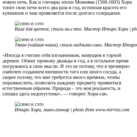
новую печь. Как и гончары эпохи Момояма (1568-1603) Хори
топит свои печи всего два раза в год, истинная красота его
кувшинов и чаш проявляется после долгого созерцания.
Ваза для цветов, стиль ки-сэто. Мастер Итиро Хори | ph
Тяван (чайная чаша), стиль надзими-сино. Мастер Итиро Хо
«Иногда я считаю себя изгнанником, живущим в горной
деревне. Обжиг провожу дважды в год, а в остальное время
погружаюсь в свои мысли. И это не потому, что я чрезмерно
озабочен созданием внешности того или иного сосуда, а
скорее потому, что мне требуется много времени, чтобы
поразмыслить, позволить каждому предмету проявиться
естественным образом. Природа – это моя реальность, и
спешка здесь недопустима», — говорит Хори-сан.
Итиро Хори, мино-гончар | photo from www.mirviss.com