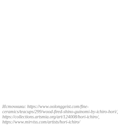
Источники: https://www.oolonggeist.com/fine-
ceramics/teacups/299/wood-fired-shino-guinomi-by-ichiro-hori/,
https://collections.artsmia.org/art/124008/hori-ichiro/,
https://www.mirviss.com/artists/hori-ichiro/