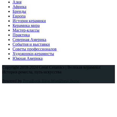
Азия
Африка
Бренды
Европа
История керамики
Керамика мира
Мастер-классы
Практика
Северная Америка
События и выставки
Советы профессионалов
Художники-керамисты
Южная Америка
Copyright 2018-2024 Great Ceramics | Великая керамика:
История ремесла, путь искусства
Powered by
PressBook Blog WordPress theme