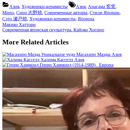
Tags:
Азия
,
Художники-керамисты
Азия
,
Анагама 窖窯
,
Мино
,
Сино 志野焼
,
Современные авторы
,
Стили Японии
,
Сэто 瀬戸焼
,
Художники-керамисты
,
Японцы
Навигация
Previous
Макико Хаттори
Post:
Next
Современная японская скульптура. Кайоко Хосино
по
Post:
записям
More Related Articles
Уникальное чудо Масахиро Маэды
Азия
Халима Касселл
Азия
Генри Хаммонд (1914-1989)
Европа