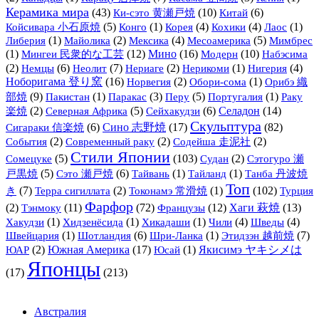
Керамика мира
(43)
Ки-сэто 黄瀬戸焼
(10)
(6)
Китай
(5)
(1)
(4)
(4)
(1)
Койсивара 小石原焼
Конго
Корея
Кохики
Лаос
(1)
(2)
(4)
(5)
Либерия
Майолика
Мексика
Месоамерика
Мимбрес
(1)
Мингеи 民衆的な工芸
(12)
Мино
(16)
Модерн
(10)
Набэсима
(2)
(6)
(7)
(2)
(1)
(4)
Немцы
Неолит
Нериаге
Нерикоми
Нигерия
Ноборигама 登り窯
(16)
(2)
(1)
Орибэ 織
Норвегия
Обори-сома
部焼
(9)
(1)
(3)
(5)
(1)
Пакистан
Паракас
Перу
Португалия
Раку
(2)
(5)
(6)
Селадон
(14)
楽焼
Северная Африка
Сейхакудзи
Скульптура
(6)
Сино 志野焼
(17)
(82)
Сигараки 信楽焼
(2)
(2)
(2)
События
Современный раку
Содейша 走泥社
Стили Японии
(5)
(103)
(2)
Сомецуке
Судан
Сэтогуро 瀬
(5)
(6)
(1)
(1)
戸黒焼
Сэто 瀬戸焼
Тайвань
Тайланд
Танба 丹波焼
Топ
(7)
(2)
(1)
(102)
き
Терра сигиллата
Токонамэ 常滑焼
Турция
Фарфор
(2)
Тэнмоку
(11)
(72)
Французы
(12)
Хаги 萩焼
(13)
(1)
(1)
(1)
(4)
(4)
Хакудзи
Хидзенёсида
Хикадаши
Чили
Шведы
(1)
(6)
(1)
(7)
Швейцария
Шотландия
Шри-Ланка
Этидзэн 越前焼
(2)
Южная Америка
(17)
(1)
Якисимэ ヤキシメは
ЮАР
Юсай
Японцы
(17)
(213)
Австралия