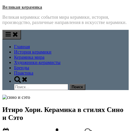
Skip
Великая керамика
to
Великая керамика: события мира керамики, история,
content
производство, различные направления в искусстве керамики.
Главная
История керамики
Керамика мира
Художники-керамисты
Бренды
Практика
Toggle
search
Найти:
form
Итиро Хори. Керамика в стилях Сино
и Сэто
Posted
By
к