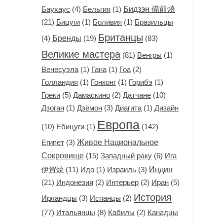
Бидзэн 備前焼
(4)
(1)
Баухаус
Бельгия
(21)
(1)
(1)
Бицуги
Боливия
Бразильцы
Британцы
(4)
Бренды
(19)
(83)
Великие мастера
(81)
(1)
Венгры
(1)
(1)
(2)
Венесуэла
Гана
Гоа
(1)
(1)
(1)
Голландия
Гонконг
Горибэ
Греки
(5)
(2)
Датчане
(10)
Дамаскино
(1)
(3)
(1)
Дизайн
Дзоган
Дзёмон
Диагита
Европа
(10)
(1)
(142)
Ебицуги
(3)
Живое Национальное
Египет
Сокровище
(15)
Западный раку
(6)
Ига
Индия
伊賀焼
(11)
(1)
(3)
Идо
Израиль
(21)
(2)
(2)
Иран
(5)
Индонезия
Интерьер
История
(3)
(2)
Ирландцы
Испанцы
(77)
Итальянцы
(8)
(2)
Кабилы
Канадцы