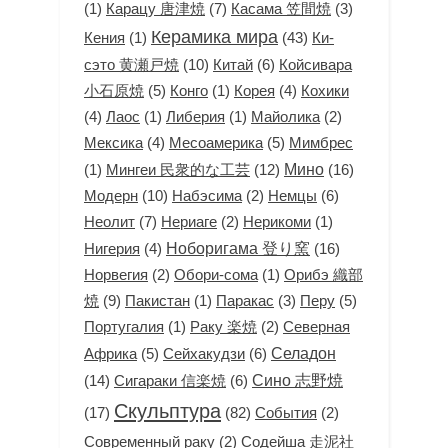
(1)
Карацу 唐津焼
(7)
(3)
Касама 笠間焼
Керамика мира
(1)
(43)
Ки-
Кения
сэто 黄瀬戸焼
(10)
Китай
(6)
Койсивара
小石原焼
(5)
(1)
(4)
Конго
Корея
Кохики
(4)
(1)
(1)
(2)
Лаос
Либерия
Майолика
(4)
Месоамерика
(5)
Мексика
Мимбрес
(1)
Мингеи 民衆的な工芸
(12)
Мино
(16)
Модерн
(10)
(2)
Немцы
(6)
Набэсима
Неолит
(7)
(2)
(1)
Нериаге
Нерикоми
(4)
Ноборигама 登り窯
(16)
Нигерия
(2)
(1)
Орибэ 織部
Норвегия
Обори-сома
焼
(9)
(1)
(3)
Перу
(5)
Пакистан
Паракас
(1)
(2)
Северная
Португалия
Раку 楽焼
Африка
(5)
Сейхакудзи
(6)
Селадон
(14)
Сигараки 信楽焼
(6)
Сино 志野焼
Скульптура
(17)
(82)
(2)
События
(2)
Современный раку
Содейша 走泥社