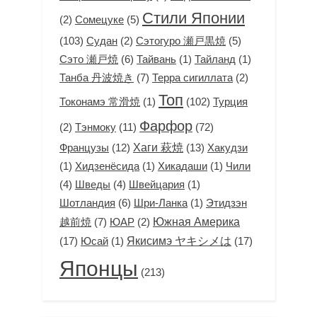
Стили Японии
(2)
Сомецуке
(5)
(103)
(2)
Сэтогуро 瀬戸黒焼
(5)
Судан
Сэто 瀬戸焼
(6)
(1)
(1)
Тайвань
Тайланд
Танба 丹波焼き
(7)
(2)
Терра сигиллата
Топ
(1)
(102)
Токонамэ 常滑焼
Турция
Фарфор
(2)
Тэнмоку
(11)
(72)
Французы
(12)
Хаги 萩焼
(13)
Хакудзи
(1)
(1)
(1)
Хидзенёсида
Хикадаши
Чили
(4)
(4)
(1)
Шведы
Швейцария
Шотландия
(6)
(1)
Этидзэн
Шри-Ланка
越前焼
(7)
(2)
Южная Америка
ЮАР
(17)
(1)
Якисимэ ヤキシメは
(17)
Юсай
Японцы
(213)