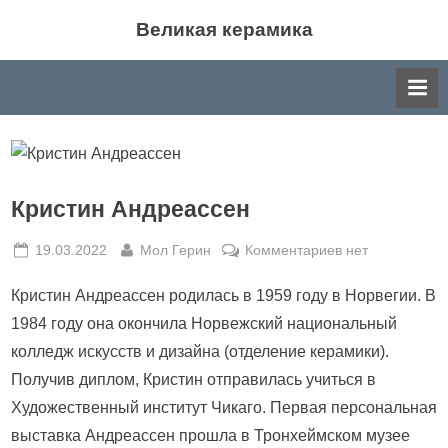
Skip
Великая керамика
to
Великая керамика: события мира керамики,
content
история, производство, различные направления в
искусстве керамики.
Кристин Андреассен
Posted
By
к
19.03.2022
Мол Герин
Комментариев
нет
on
записи
Кристин Андреассен родилась в 1959 году в Норвегии. В
Кристин
Андреассен
1984 году она окончила Норвежский национальный
колледж искусств и дизайна (отделение керамики).
Получив диплом, Кристин отправилась учиться в
Художественный институт Чикаго. Первая персональная
выставка Андреассен прошла в Тронхеймском музее