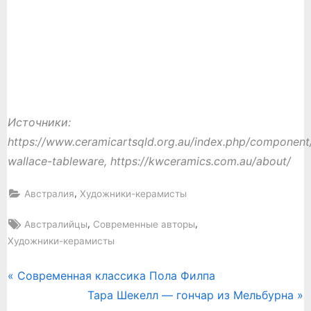
Источники:
https://www.ceramicartsqld.org.au/index.php/component
wallace-tableware, https://kwceramics.com.au/about/
,
Австралия
Художники-керамисты
Tags:
,
,
Австралийцы
Современные авторы
Художники-керамисты
P
Современная классика Пола Филпа
Навигация
r
N
Тара Шекелл — гончар из Мельбурна
по