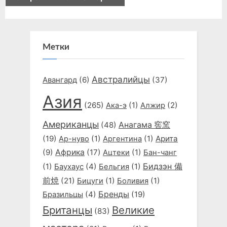
Метки
Австралийцы
Авангард
(6)
(37)
Азия
(265)
(1)
(2)
Ака-э
Алжир
Американцы
(48)
Анагама 窖窯
(19)
(1)
(1)
Арита
Ар-нуво
Аргентина
(9)
Африка
(17)
(1)
Ацтеки
Бан-чанг
Бидзэн 備
(1)
(4)
(1)
Баухаус
Бельгия
前焼
(21)
(1)
(1)
Бицуги
Боливия
(4)
Бренды
(19)
Бразильцы
Британцы
Великие
(83)