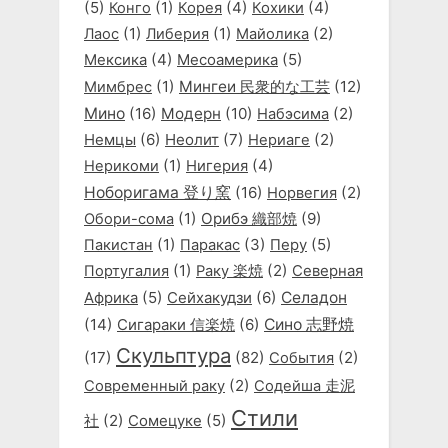
(5)
(1)
(4)
(4)
Конго
Корея
Кохики
(1)
(1)
(2)
Лаос
Либерия
Майолика
(4)
(5)
Мексика
Месоамерика
(1)
Мингеи 民衆的な工芸
(12)
Мимбрес
Мино
(16)
Модерн
(10)
(2)
Набэсима
Немцы
(6)
Неолит
(7)
(2)
Нериаге
(1)
(4)
Нерикоми
Нигерия
Ноборигама 登り窯
(16)
(2)
Норвегия
(1)
Орибэ 織部焼
(9)
Обори-сома
(1)
(3)
(5)
Пакистан
Паракас
Перу
(1)
(2)
Португалия
Раку 楽焼
Северная
(5)
Сейхакудзи
(6)
Селадон
Африка
(14)
Сигараки 信楽焼
(6)
Сино 志野焼
Скульптура
(17)
(82)
(2)
События
(2)
Современный раку
Содейша 走泥
Стили
(2)
(5)
社
Сомецуке