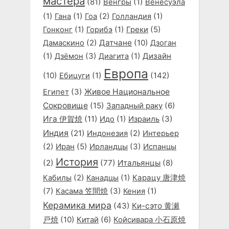
мастера
(81)
(1)
Венгры
Венесуэла
(1)
(1)
(2)
(1)
Гана
Гоа
Голландия
(1)
(1)
(5)
Гонконг
Горибэ
Греки
(2)
Датчане
(10)
Дамаскино
Дзоган
(1)
(3)
(1)
Дизайн
Дзёмон
Диагита
Европа
(10)
(1)
(142)
Ебицуги
(3)
Живое Национальное
Египет
Сокровище
(15)
Западный раку
(6)
Ига 伊賀焼
(11)
(1)
(3)
Идо
Израиль
Индия
(21)
(2)
Индонезия
Интерьер
(2)
(5)
(3)
Иран
Ирландцы
Испанцы
История
(2)
(77)
Итальянцы
(8)
(2)
(1)
Карацу 唐津焼
Кабилы
Канадцы
(7)
(3)
(1)
Касама 笠間焼
Кения
Керамика мира
(43)
Ки-сэто 黄瀬
戸焼
(10)
Китай
(6)
Койсивара 小石原焼