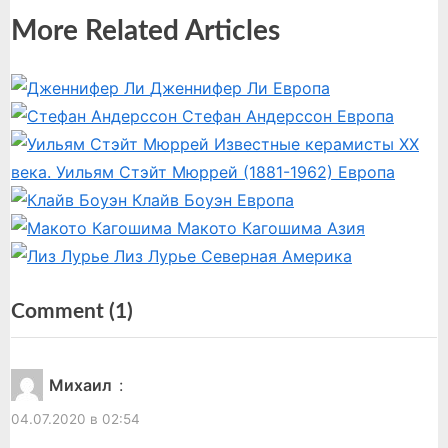
e
e
More Related Articles
v
x
записям
i
t
o
P
Дженнифер Ли
Европа
u
o
Стефан Андерссон
Европа
s
s
Известные керамисты XX
P
t
века. Уильям Стэйт Мюррей (1881-1962)
Европа
o
:
Клайв Боуэн
Европа
s
Макото Кагошима
Азия
t
Лиз Лурье
Северная Америка
:
on
Comment
(1)
“Ким
Уоллес”
Михаил
:
04.07.2020 в 02:54