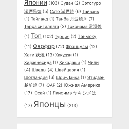
Японии
(103)
(2)
Судан
Сэтогуро
(5)
Сэто 瀬戸焼
(6)
瀬戸黒焼
Тайвань
(1)
(1)
Танба 丹波焼き
(7)
Тайланд
(2)
Терра сигиллата
Токонамэ 常滑焼
Топ
(1)
(102)
(2)
Тэнмоку
Турция
Фарфор
(11)
(72)
Французы
(12)
Хаги 萩焼
(13)
(1)
Хакудзи
(1)
(1)
Хидзенёсида
Хикадаши
Чили
(4)
(4)
(1)
Шведы
Швейцария
Шотландия
(6)
(1)
Этидзэн
Шри-Ланка
越前焼
(7)
(2)
Южная Америка
ЮАР
(17)
(1)
Якисимэ ヤキシメは
Юсай
Японцы
(17)
(213)