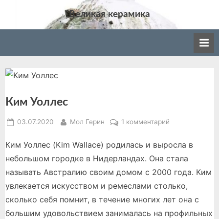
Skip
Великая керамика
to
Великая керамика: события мира керамики,
content
история, производство, различные
направления в искусстве керамики.
Ким Уоллес
Posted
By
к
03.07.2020
Мол Герин
1 комментарий
on
записи
Ким Уоллес (Kim Wallace) родилась и выросла в
Ким
Уоллес
небольшом городке в Нидерландах. Она стала
называть Австралию своим домом с 2000 года. Ким
увлекается искусством и ремеслами столько,
сколько себя помнит, в течение многих лет она с
большим удовольствием занималась на профильных