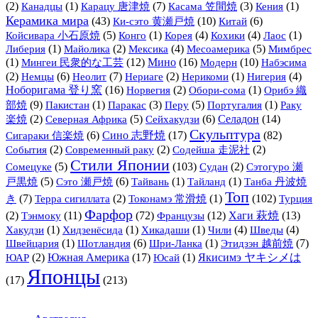
(2)
(1)
(7)
(3)
(1)
Канадцы
Карацу 唐津焼
Касама 笠間焼
Кения
Керамика мира
(43)
Ки-сэто 黄瀬戸焼
(10)
(6)
Китай
(5)
(1)
(4)
(4)
(1)
Койсивара 小石原焼
Конго
Корея
Кохики
Лаос
(1)
(2)
(4)
(5)
Либерия
Майолика
Мексика
Месоамерика
Мимбрес
(1)
Мингеи 民衆的な工芸
(12)
Мино
(16)
Модерн
(10)
Набэсима
(2)
(6)
(7)
(2)
(1)
(4)
Немцы
Неолит
Нериаге
Нерикоми
Нигерия
Ноборигама 登り窯
(16)
(2)
(1)
Орибэ 織
Норвегия
Обори-сома
部焼
(9)
(1)
(3)
(5)
(1)
Пакистан
Паракас
Перу
Португалия
Раку
(2)
(5)
(6)
Селадон
(14)
楽焼
Северная Африка
Сейхакудзи
Скульптура
(6)
Сино 志野焼
(17)
(82)
Сигараки 信楽焼
(2)
(2)
(2)
События
Современный раку
Содейша 走泥社
Стили Японии
(5)
(103)
(2)
Сомецуке
Судан
Сэтогуро 瀬
(5)
(6)
(1)
(1)
戸黒焼
Сэто 瀬戸焼
Тайвань
Тайланд
Танба 丹波焼
Топ
(7)
(2)
(1)
(102)
き
Терра сигиллата
Токонамэ 常滑焼
Турция
Фарфор
(2)
Тэнмоку
(11)
(72)
Французы
(12)
Хаги 萩焼
(13)
(1)
(1)
(1)
(4)
(4)
Хакудзи
Хидзенёсида
Хикадаши
Чили
Шведы
(1)
(6)
(1)
(7)
Швейцария
Шотландия
Шри-Ланка
Этидзэн 越前焼
(2)
Южная Америка
(17)
(1)
Якисимэ ヤキシメは
ЮАР
Юсай
Японцы
(17)
(213)