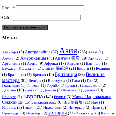
Email
*
Сайт
Метки
Азия
Австралийцы
(6)
(37)
(265)
(1)
Авангард
Ака-э
Американцы
(2)
(48)
Анагама 窖窯
(19)
(1)
Алжир
Ар-нуво
(1)
Арита
(9)
Африка
(17)
(1)
(1)
Аргентина
Ацтеки
Бан-чанг
(4)
(1)
Бидзэн 備前焼
(21)
(1)
Баухаус
Бельгия
Бицуги
Боливия
Британцы
Великие
(1)
(4)
Бренды
(19)
(83)
Бразильцы
мастера
(81)
(1)
(1)
(1)
(2)
Венгры
Венесуэла
Гана
Гоа
(1)
(1)
(1)
(5)
(2)
Голландия
Гонконг
Горибэ
Греки
Дамаскино
Датчане
(10)
(1)
(3)
(1)
Дизайн
(10)
Дзоган
Дзёмон
Диагита
Европа
(1)
(142)
(3)
Живое Национальное
Ебицуги
Египет
Сокровище
(15)
(6)
Ига 伊賀焼
(11)
(1)
Западный раку
Идо
(3)
Индия
(21)
(2)
(2)
(5)
Израиль
Индонезия
Интерьер
Иран
История
(3)
(2)
(77)
Итальянцы
(8)
Ирландцы
Испанцы
Кабилы