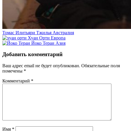
Томас Илитьяри Тжилья
Австралия
Хуан Орти
Европа
Йоко Тераи
Азия
Добавить комментарий
Ваш адрес email не будет опубликован.
Обязательные поля
помечены
*
Комментарий
*
Имя
*