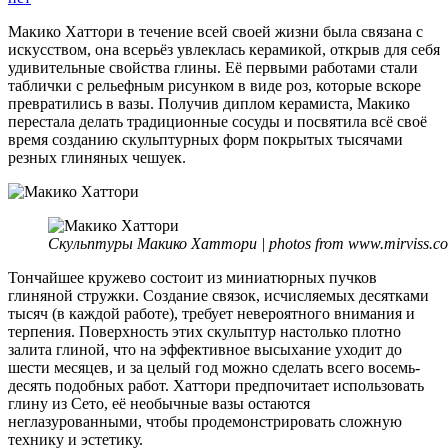
Мак
Хатт
Макико Хаттори в течение всей своей жизни была связана с
искусством, она всерьёз увлеклась керамикой, открыв для себя
удивительные свойства глины. Её первыми работами стали
таблички с рельефным рисунком в виде роз, которые вскоре
превратились в вазы. Получив диплом керамиста, Макико
перестала делать традиционные сосуды и посвятила всё своё
время созданию скульптурных форм покрытых тысячами
резных глиняных чешуек.
Скульптуры Макико Хаттори | photos from www.mirviss.c
Тончайшее кружево состоит из миниатюрных пучков
глиняной стружки. Создание связок, исчисляемых десятками
тысяч (в каждой работе), требует невероятного внимания и
терпения. Поверхность этих скульптур настолько плотно
залита глиной, что на эффективное высыхание уходит до
шести месяцев, и за целый год можно сделать всего восемь-
десять подобных работ. Хаттори предпочитает использовать
глину из Сето, её необычные вазы остаются
неглазурованными, чтобы продемонстрировать сложную
технику и эстетику.