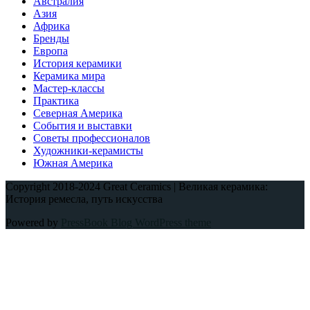
Австралия
Азия
Африка
Бренды
Европа
История керамики
Керамика мира
Мастер-классы
Практика
Северная Америка
События и выставки
Советы профессионалов
Художники-керамисты
Южная Америка
Copyright 2018-2024 Great Ceramics | Великая керамика:
История ремесла, путь искусства
Powered by
PressBook Blog WordPress theme