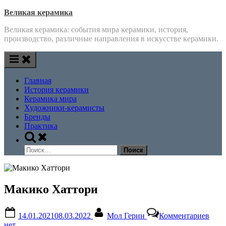
Skip
Великая керамика
to
Великая керамика: события мира керамики, история,
content
производство, различные направления в искусстве керамики.
Главная
История керамики
Керамика мира
Художники-керамисты
Бренды
Практика
Toggle
search
Найти:
form
Макико Хаттори
Posted
By
к
14.01.2021
08.03.2022
Мол Герин
Комментариев
on
запи
нет