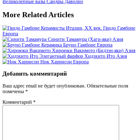
Post:
Next
Великолепные вазы Сандры Даволио
по
Post:
записям
More Related Articles
Керамисты Италии, XX век. Гвидо Гамбоне
Европа
Синити Тамамура (Хаги-яки)
Азия
Керамика Бруно Гамбоне
Европа
Хироюки Вакимото (Бидзэн-яки)
Азия
Элегантный фарфор Хидэхито Ито
Азия
Ник Харрисон
Европа
Добавить комментарий
Ваш адрес email не будет опубликован.
Обязательные поля
помечены
*
Комментарий
*