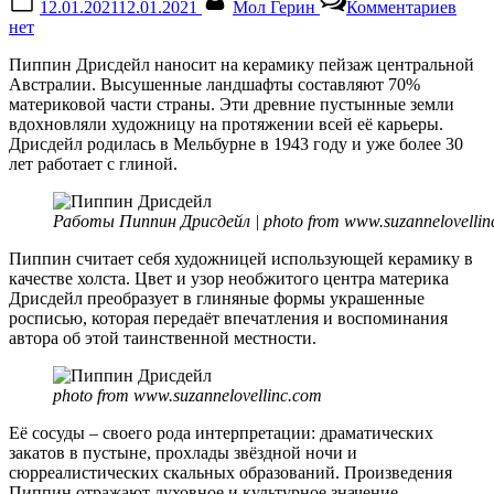
12.01.2021
12.01.2021
Мол Герин
Комментариев
on
запи
нет
Пейз
цент
Пиппин Дрисдейл наносит на керамику пейзаж центральной
Авст
Австралии. Высушенные ландшафты составляют 70%
в
материковой части страны. Эти древние пустынные земли
рабо
вдохновляли художницу на протяжении всей её карьеры.
Пип
Дрисдейл родилась в Мельбурне в 1943 году и уже более 30
Дрис
лет работает с глиной.
Работы Пиппин Дрисдейл | photo from www.suzannelovellin
Пиппин считает себя художницей использующей керамику в
качестве холста. Цвет и узор необжитого центра материка
Дрисдейл преобразует в глиняные формы украшенные
росписью, которая передаёт впечатления и воспоминания
автора об этой таинственной местности.
photo from www.suzannelovellinc.com
Её сосуды – своего рода интерпретации: драматических
закатов в пустыне, прохлады звёздной ночи и
сюрреалистических скальных образований. Произведения
Пиппин отражают духовное и культурное значение