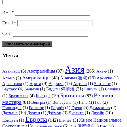
Имя
*
Email
*
Сайт
Метки
Азия
Австралийцы
(6)
(37)
(265)
(1)
Авангард
Ака-э
Американцы
(2)
(48)
Анагама 窖窯
(19)
(1)
Алжир
Ар-нуво
(1)
Арита
(9)
Африка
(17)
(1)
(1)
Аргентина
Ацтеки
Бан-чанг
(4)
(1)
Бидзэн 備前焼
(21)
(1)
Баухаус
Бельгия
Бицуги
Боливия
Британцы
Великие
(1)
(4)
Бренды
(19)
(83)
Бразильцы
мастера
(81)
(1)
(1)
(1)
(2)
Венгры
Венесуэла
Гана
Гоа
(1)
(1)
(1)
(5)
(2)
Голландия
Гонконг
Горибэ
Греки
Дамаскино
Датчане
(10)
(1)
(3)
(1)
Дизайн
(10)
Дзоган
Дзёмон
Диагита
Европа
(1)
(142)
(3)
Живое Национальное
Ебицуги
Египет
Сокровище
(15)
(6)
Ига 伊賀焼
(11)
(1)
Западный раку
Идо