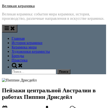
Skip
Великая керамика
to
Великая керамика: события мира керамики, история,
content
производство, различные направления в искусстве керамики.
Главная
История керамики
Керамика мира
Художники-керамисты
Бренды
Практика
Toggle
search
Найти:
form
Пейзажи центральной Австралии в
работах Пиппин Дрисдейл
Posted
By
к