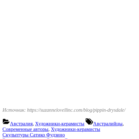
Источник: https://suzannelovellinc.com/blog/pippin-drysdale/
Tags:
Австралия
,
Художники-керамисты
Австралийцы
,
Современные авторы
,
Художники-керамисты
Навигация
Previous
Скульптуры Сатико Фудзино