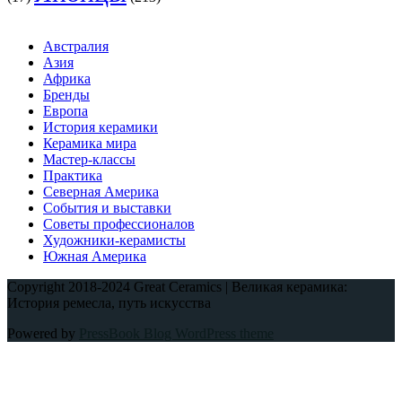
Австралия
Азия
Африка
Бренды
Европа
История керамики
Керамика мира
Мастер-классы
Практика
Северная Америка
События и выставки
Советы профессионалов
Художники-керамисты
Южная Америка
Copyright 2018-2024 Great Ceramics | Великая керамика:
История ремесла, путь искусства
Powered by
PressBook Blog WordPress theme