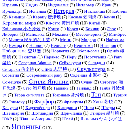
(3)
Индия
(21)
(2)
(2)
(5)
Израиль
Индонезия
Интерьер
Иран
История
(3)
(2)
(77)
Итальянцы
(8)
Ирландцы
Испанцы
Кабилы
(2)
(1)
(7)
(3)
(1)
Канадцы
Карацу 唐津焼
Касама 笠間焼
Кения
Керамика мира
(43)
Ки-сэто 黄瀬戸焼
(10)
(6)
Китай
(5)
(1)
(4)
(4)
(1)
Койсивара 小石原焼
Конго
Корея
Кохики
Лаос
(1)
(2)
(4)
(5)
Либерия
Майолика
Мексика
Месоамерика
Мимбрес
(1)
Мингеи 民衆的な工芸
(12)
Мино
(16)
Модерн
(10)
Набэсима
(2)
(6)
(7)
(2)
(1)
(4)
Немцы
Неолит
Нериаге
Нерикоми
Нигерия
Ноборигама 登り窯
(16)
(2)
(1)
Орибэ 織
Норвегия
Обори-сома
部焼
(9)
(1)
(3)
(5)
(1)
Пакистан
Паракас
Перу
Португалия
Раку
(2)
(5)
(6)
Селадон
(14)
楽焼
Северная Африка
Сейхакудзи
Скульптура
(6)
Сино 志野焼
(17)
(82)
Сигараки 信楽焼
(2)
(2)
(2)
События
Современный раку
Содейша 走泥社
Стили Японии
(5)
(103)
(2)
Сомецуке
Судан
Сэтогуро 瀬
(5)
(6)
(1)
(1)
戸黒焼
Сэто 瀬戸焼
Тайвань
Тайланд
Танба 丹波焼
Топ
(7)
(2)
(1)
(102)
き
Терра сигиллата
Токонамэ 常滑焼
Турция
Фарфор
(2)
Тэнмоку
(11)
(72)
Французы
(12)
Хаги 萩焼
(13)
(1)
(1)
(1)
(4)
(4)
Хакудзи
Хидзенёсида
Хикадаши
Чили
Шведы
(1)
(6)
(1)
(7)
Швейцария
Шотландия
Шри-Ланка
Этидзэн 越前焼
(2)
Южная Америка
(17)
(1)
Якисимэ ヤキシメは
ЮАР
Юсай
Японцы
(17)
(213)