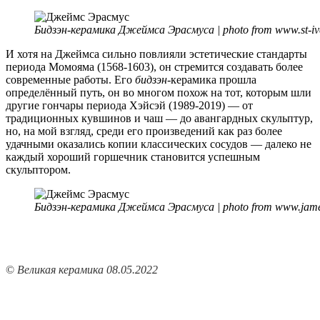
Бидзэн-керамика Джеймса Эрасмуса | photo from www.st-ive
И хотя на Джеймса сильно повлияли эстетические стандарты
периода Момояма (1568-1603), он стремится создавать более
современные работы. Его
бидзэн
-керамика прошла
определённый путь, он во многом похож на тот, которым шли
другие гончары периода Хэйсэй (1989-2019) — от
традиционных кувшинов и чаш — до авангардных скульптур,
но, на мой взгляд, среди его произведений как раз более
удачными оказались копии классических сосудов — далеко не
каждый хороший горшечник становится успешным
скульптором.
Бидзэн-керамика Джеймса Эрасмуса | photo from www.jam
©
Великая керамика 08.05.2022