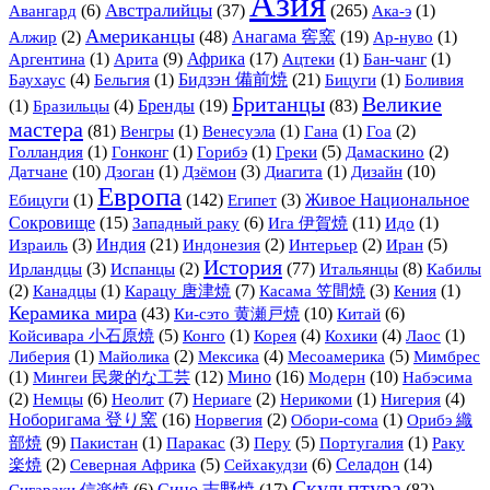
Азия
Австралийцы
(6)
(37)
(265)
(1)
Авангард
Ака-э
Американцы
(2)
(48)
Анагама 窖窯
(19)
(1)
Алжир
Ар-нуво
(1)
Арита
(9)
Африка
(17)
(1)
(1)
Аргентина
Ацтеки
Бан-чанг
(4)
(1)
Бидзэн 備前焼
(21)
(1)
Баухаус
Бельгия
Бицуги
Боливия
Британцы
Великие
(1)
(4)
Бренды
(19)
(83)
Бразильцы
мастера
(81)
(1)
(1)
(1)
(2)
Венгры
Венесуэла
Гана
Гоа
(1)
(1)
(1)
(5)
(2)
Голландия
Гонконг
Горибэ
Греки
Дамаскино
Датчане
(10)
(1)
(3)
(1)
Дизайн
(10)
Дзоган
Дзёмон
Диагита
Европа
(1)
(142)
(3)
Живое Национальное
Ебицуги
Египет
Сокровище
(15)
(6)
Ига 伊賀焼
(11)
(1)
Западный раку
Идо
(3)
Индия
(21)
(2)
(2)
(5)
Израиль
Индонезия
Интерьер
Иран
История
(3)
(2)
(77)
Итальянцы
(8)
Ирландцы
Испанцы
Кабилы
(2)
(1)
(7)
(3)
(1)
Канадцы
Карацу 唐津焼
Касама 笠間焼
Кения
Керамика мира
(43)
Ки-сэто 黄瀬戸焼
(10)
(6)
Китай
(5)
(1)
(4)
(4)
(1)
Койсивара 小石原焼
Конго
Корея
Кохики
Лаос
(1)
(2)
(4)
(5)
Либерия
Майолика
Мексика
Месоамерика
Мимбрес
(1)
Мингеи 民衆的な工芸
(12)
Мино
(16)
Модерн
(10)
Набэсима
(2)
(6)
(7)
(2)
(1)
(4)
Немцы
Неолит
Нериаге
Нерикоми
Нигерия
Ноборигама 登り窯
(16)
(2)
(1)
Орибэ 織
Норвегия
Обори-сома
部焼
(9)
(1)
(3)
(5)
(1)
Пакистан
Паракас
Перу
Португалия
Раку
(2)
(5)
(6)
Селадон
(14)
楽焼
Северная Африка
Сейхакудзи
Скульптура
(6)
Сино 志野焼
(17)
(82)