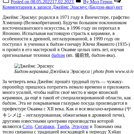
Posted on
08.05.2022
17.02.2023
By
Мол Герин
Комментариев
к записи Джеймс Эрасмус (Бидзэн-яки)
нет
Джеймс Эрасмус родился в 1971 году в Винчестере, графство
Хэмпшир (Великобритания). Будучи большим поклонником
восточноазиатского искусства, в 1996 году он переехал в
Японию. Испытывая настоящую страсть к керамике, в
особенности к древней, неглазурованной, в 1999 году он
поступил в ученики к
бидзэн
-гончару Юичи Ямамото (1935-)
и провёл в его мастерской в Окаяме целых пять лет, изучая
оригинальные техники
бидзэн
(яп. 備前焼,
бидзэн-яки
).
Бидзэн-керамика Джеймса Эрасмуса | photo from www.st-ive
За четверть века Джеймс прошёл трудный путь — чужаку-
европейцу пришлось потратить немало времени и приложить
много усилий, чтобы найти своё место в мире японской
керамики, да ещё в такой её специализированной области, как
бидзэн
. Эта не покрываемая глазурью посуда производится в
префектуре Окаяма с XII века. Как и вся
якисимэ-
керамика (ヤ
キシメは – неглазурованная, обжигаемая в дровяной печи),
другими известными центрами производства которой
являются
Сэто
,
Сигараки
,
Танба
,
Этидзэн
и Токонамэ она
тесно связанна с традицией восходящей к периоду Хэйан