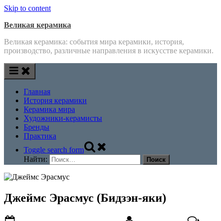
Skip to content
Великая керамика
Великая керамика: события мира керамики, история,
производство, различные направления в искусстве керамики.
Главная
История керамики
Керамика мира
Художники-керамисты
Бренды
Практика
Toggle search form
Найти:
Джеймс Эрасмус (Бидзэн-яки)