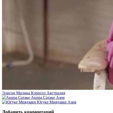
Элисон Милика Кэрролл
Австралия
Акира Сатаке
Азия
Юсуке Миядзаки
Азия
Добавить комментарий