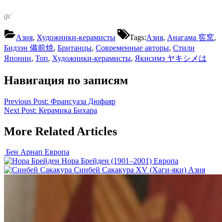
gc
Азия
,
Художники-керамисты
Tags:
Азия
,
Анагама 窖窯
,
Бидзэн 備前焼
,
Британцы
,
Современные авторы
,
Стили
Японии
,
Топ
,
Художники-керамисты
,
Якисимэ ヤキシメは
Навигация по записям
Previous Post:
Франсуаза Дюфаяр
Next Post:
Керамика Бихара
More Related Articles
Бен Арнап
Европа
Нора Брейден (1901–2001)
Европа
Синбей Сакакура XV (Хаги-яки)
Азия