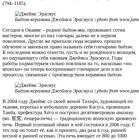
(794–1185).
Бидзэн-керамика Джеймса Эрасмуса | photo from www.jam
Сегодня в Окаяме – родине
бидзэн-яки,
проживают сотни
мастеров, многие из них гончары далеко не в первом
поколении. Другие же приехали сюда недавно, прошли
обучение и завоевали право называть себя гончарами
бидзэн
.
К последним можно отнести, пусть и не рождённого японцем,
но ощущающего себя таковым Джеймса Эрасмуса. Годы
работы подмастерьем сильно повлияли на то, насколько «по-
японски» он теперь воспринимает гончарное дело и все
процессы, связанные с производством керамики
бидзэн
.
Бидзэн-керамика Джеймса Эрасмуса | photo from www.jam
В 2004 году Джеймс со своей женой Тихиро, художницей по
тканям, переехал в небольшую деревню Касуга, провинция
Танба, префектура Хёго и построил десятиметровую
анагаму
(яп. 窖窯, пещера-печь) — традиционную японскую дровяную
печь. Первый успешный обжиг в ней состоялся в 2006 году. С
тех пор он топит её, как и принято, два раза в год, ранней
весной и ранней осенью. Эта печь вмещает от 800 до 1000