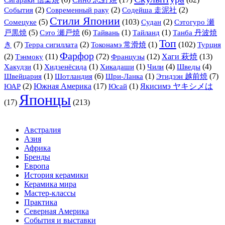
Сигараки 信楽焼
(2)
(2)
(2)
События
Современный раку
Содейша 走泥社
Стили Японии
(5)
(103)
(2)
Сомецуке
Судан
Сэтогуро 瀬
(5)
(6)
(1)
(1)
戸黒焼
Сэто 瀬戸焼
Тайвань
Тайланд
Танба 丹波焼
Топ
(7)
(2)
(1)
(102)
き
Терра сигиллата
Токонамэ 常滑焼
Турция
Фарфор
(2)
Тэнмоку
(11)
(72)
Французы
(12)
Хаги 萩焼
(13)
(1)
(1)
(1)
(4)
(4)
Хакудзи
Хидзенёсида
Хикадаши
Чили
Шведы
(1)
(6)
(1)
(7)
Швейцария
Шотландия
Шри-Ланка
Этидзэн 越前焼
(2)
Южная Америка
(17)
(1)
Якисимэ ヤキシメは
ЮАР
Юсай
Японцы
(17)
(213)
Австралия
Азия
Африка
Бренды
Европа
История керамики
Керамика мира
Мастер-классы
Практика
Северная Америка
События и выставки