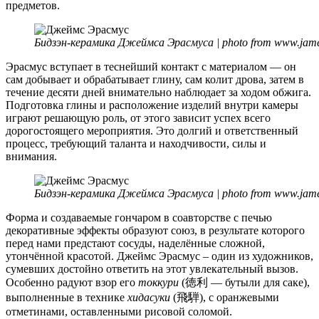
предметов.
Бидзэн-керамика Джеймса Эрасмуса | photo from www.jam
Эрасмус вступает в теснейший контакт с материалом — он
сам добывает и обрабатывает глину, сам колит дрова, затем в
течение десяти дней внимательно наблюдает за ходом обжига.
Подготовка глины и расположение изделий внутри камеры
играют решающую роль, от этого зависит успех всего
дорогостоящего мероприятия. Это долгий и ответственный
процесс, требующий таланта и находчивости, силы и
внимания.
Бидзэн-керамика Джеймса Эрасмуса | photo from www.jam
Форма и создаваемые гончаром в соавторстве с печью
декоративные эффекты образуют союз, в результате которого
перед нами предстают сосуды, наделённые сложной,
утончённой красотой. Джеймс Эрасмус – один из художников,
сумевших достойно ответить на этот увлекательный вызов.
Особенно радуют взор его
токкури
(徳利 — бутыли для саке),
выполненные в технике
хидасуки
(飛騨), с оранжевыми
отметинами, оставленными рисовой соломой.