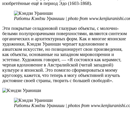
изобретённые ещё в период Эдо (1603-1868).
Работы Кэндзи Ураниши | photo from www.kenjiuranishi.co
Эти покрытые селадоновой глазурью объекты, с молочно-
белыми полупрозрачными поверхностями, являются синтезом
органических и архитектурных форм. Как и многие японские
художники, Кэндзи Ураниши черпает вдохновение в
азиатском искусстве, но позиционирует свои произведения,
как объекты, основанные на западном мировоззрении и
эстетике. Художник говорит, — «Я состоялся как керамист,
черпая вдохновение в Австралийской (читай западной)
культуре и японской. Это помогло сформироваться моему
кругозору, кажется, что теперь я могу объективней изучать
достояние своей страны, творить с большей свободой».
Работы Кэндзи Ураниши | photos from www.kenjiuranishi.c