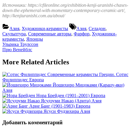
Источники: https://cfileonline.org/exhibition-kenji-uranishi-chases-
down-the-ephemeral-with-momentary-contemporary-ceramic-art/,
http://kenjiuranishi.com.au/about/
Tags:
Азия
,
Художники-керамисты
Азия
,
Селадон
,
Скульптура
,
Современные авторы
,
Фарфор
,
Художники-
керамисты
,
Японцы
Навигация
Previous
Ульрика Трулссон
Post:
Next
Прю Венейблс
по
Post:
записям
More Related Articles
Современные керамисты Греции. Сотис
Филиппидес
Европа
Йошихиро Мицоками (Карацу-яки)
Азия
Нора Брейден (1901–2001)
Европа
Ясудзуми Накао (Арита)
Азия
Арне Банг (1901-1983)
Европа
Ясуси Фудзихира
Азия
Добавить комментарий