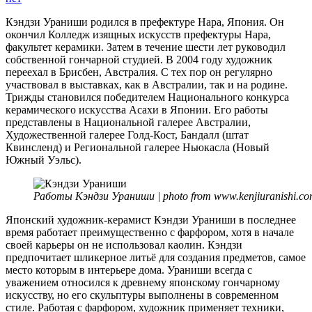
Кэнд
Ура
Кэндзи Ураниши родился в префектуре Нара, Япония. Он
окончил Колледж изящных искусств префектуры Нара,
факультет керамики. Затем в течение шести лет руководил
собственной гончарной студией. В 2004 году художник
переехал в Брисбен, Австралия. С тех пор он регулярно
участвовал в выставках, как в Австралии, так и на родине.
Трижды становился победителем Национального конкурса
керамического искусства Асахи в Японии. Его работы
представлены в Национальной галерее Австралии,
Художественной галерее Голд-Кост, Бандалл (штат
Квинсленд) и Региональной галерее Ньюкасла (Новый
Южный Уэльс).
Работы Кэндзи Ураниши | photo from www.kenjiuranishi.co
Японский художник-керамист Кэндзи Ураниши в последнее
время работает преимущественно с фарфором, хотя в начале
своей карьеры он не использовал каолин. Кэндзи
предпочитает шликерное литьё для создания предметов, самое
место которым в интерьере дома. Ураниши всегда с
уважением относился к древнему японскому гончарному
искусству, но его скульптуры выполнены в современном
стиле. Работая с фарфором, художник применяет техники,