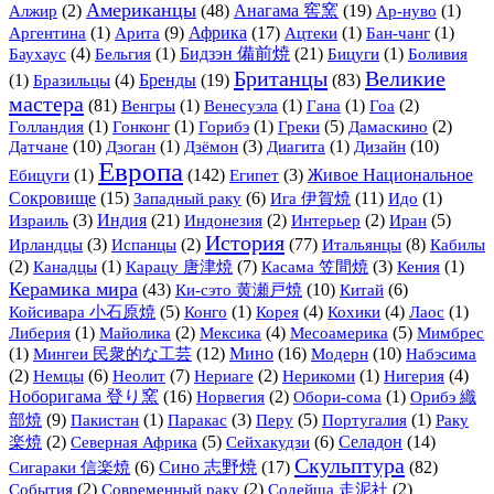
Американцы
(2)
(48)
Анагама 窖窯
(19)
(1)
Алжир
Ар-нуво
(1)
Арита
(9)
Африка
(17)
(1)
(1)
Аргентина
Ацтеки
Бан-чанг
(4)
(1)
Бидзэн 備前焼
(21)
(1)
Баухаус
Бельгия
Бицуги
Боливия
Британцы
Великие
(1)
(4)
Бренды
(19)
(83)
Бразильцы
мастера
(81)
(1)
(1)
(1)
(2)
Венгры
Венесуэла
Гана
Гоа
(1)
(1)
(1)
(5)
(2)
Голландия
Гонконг
Горибэ
Греки
Дамаскино
Датчане
(10)
(1)
(3)
(1)
Дизайн
(10)
Дзоган
Дзёмон
Диагита
Европа
(1)
(142)
(3)
Живое Национальное
Ебицуги
Египет
Сокровище
(15)
(6)
Ига 伊賀焼
(11)
(1)
Западный раку
Идо
(3)
Индия
(21)
(2)
(2)
(5)
Израиль
Индонезия
Интерьер
Иран
История
(3)
(2)
(77)
Итальянцы
(8)
Ирландцы
Испанцы
Кабилы
(2)
(1)
(7)
(3)
(1)
Канадцы
Карацу 唐津焼
Касама 笠間焼
Кения
Керамика мира
(43)
Ки-сэто 黄瀬戸焼
(10)
(6)
Китай
(5)
(1)
(4)
(4)
(1)
Койсивара 小石原焼
Конго
Корея
Кохики
Лаос
(1)
(2)
(4)
(5)
Либерия
Майолика
Мексика
Месоамерика
Мимбрес
(1)
Мингеи 民衆的な工芸
(12)
Мино
(16)
Модерн
(10)
Набэсима
(2)
(6)
(7)
(2)
(1)
(4)
Немцы
Неолит
Нериаге
Нерикоми
Нигерия
Ноборигама 登り窯
(16)
(2)
(1)
Орибэ 織
Норвегия
Обори-сома
部焼
(9)
(1)
(3)
(5)
(1)
Пакистан
Паракас
Перу
Португалия
Раку
(2)
(5)
(6)
Селадон
(14)
楽焼
Северная Африка
Сейхакудзи
Скульптура
(6)
Сино 志野焼
(17)
(82)
Сигараки 信楽焼
(2)
(2)
(2)
События
Современный раку
Содейша 走泥社