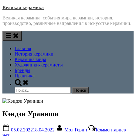
Skip
Великая керамика
to
Великая керамика: события мира керамики, история,
content
производство, различные направления в искусстве керамики.
Главная
История керамики
Керамика мира
Художники-керамисты
Бренды
Практика
Toggle
search
Найти:
form
Кэндзи Ураниши
Posted
By
к
05.02.2022
18.04.2022
Мол Герин
Комментариев
on
запи
нет