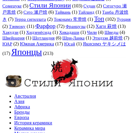
Стили Японии
(5)
(103)
(2)
Сомецуке
Судан
Сэтогуро 瀬
(5)
(6)
(1)
(1)
戸黒焼
Сэто 瀬戸焼
Тайвань
Тайланд
Танба 丹波焼
Топ
(7)
(2)
(1)
(102)
き
Терра сигиллата
Токонамэ 常滑焼
Турция
Фарфор
(2)
Тэнмоку
(11)
(72)
Французы
(12)
Хаги 萩焼
(13)
(1)
(1)
(1)
(4)
(4)
Хакудзи
Хидзенёсида
Хикадаши
Чили
Шведы
(1)
(6)
(1)
(7)
Швейцария
Шотландия
Шри-Ланка
Этидзэн 越前焼
(2)
Южная Америка
(17)
(1)
Якисимэ ヤキシメは
ЮАР
Юсай
Японцы
(17)
(213)
Австралия
Азия
Африка
Бренды
Европа
История керамики
Керамика мира