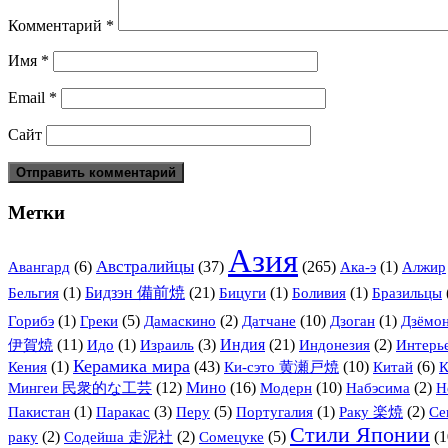
Комментарий
*
Имя
*
Email
*
Сайт
Метки
Азия
Австралийцы
(6)
(37)
(265)
(1)
Авангард
Ака-э
Алжир
(1)
Бидзэн 備前焼
(21)
(1)
(1)
Бельгия
Бицуги
Боливия
Бразильцы
(1)
(5)
(2)
Датчане
(10)
(1)
Горибэ
Греки
Дамаскино
Дзоган
Дзёмо
伊賀焼
(11)
(1)
(3)
Индия
(21)
(2)
Идо
Израиль
Индонезия
Интерь
Керамика мира
(1)
(43)
Ки-сэто 黄瀬戸焼
(10)
(6)
Кения
Китай
Мингеи 民衆的な工芸
(12)
Мино
(16)
Модерн
(10)
(2)
Набэсима
Н
(1)
(3)
(5)
(1)
(2)
Пакистан
Паракас
Перу
Португалия
Раку 楽焼
Се
Стили Японии
(2)
(2)
(5)
(1
раку
Содейша 走泥社
Сомецуке