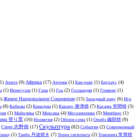
1)
Арита
(9)
Африка
(17)
(1)
(1)
(4)
Ацтеки
Бан-чанг
Баухаус
(1)
(1)
(1)
(2)
(1)
(1)
ы
Венесуэла
Гана
Гоа
Голландия
Гонконг
3)
Живое Национальное Сокровище
(15)
(6)
Ига
Западный раку
ы
(8)
(2)
(1)
(7)
(3)
Кабилы
Канадцы
Карацу 唐津焼
Касама 笠間焼
(1)
(2)
(4)
(5)
(1)
рия
Майолика
Мексика
Месоамерика
Мимбрес
гама 登り窯
(16)
(2)
(1)
Орибэ 織部焼
(9)
Норвегия
Обори-сома
Скульптура
)
Сино 志野焼
(17)
(82)
(2)
События
Современный
(1)
(7)
(2)
йланд
Танба 丹波焼き
Терра сигиллата
Токонамэ 常滑焼