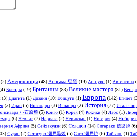
Американцы
(2)
(48)
Анагама 窖窯
(19)
(1)
(
Ар-нуво
Аргентина
Британцы
Великие мастера
(4)
Бренды
(19)
(83)
(81)
Венгр
Европа
(3)
(1)
Дизайн
(10)
(1)
(142)
(
н
Диагита
Ебицуги
Египет
История
(2)
(5)
(3)
(2)
(77)
Итальянц
ер
Иран
Ирландцы
Испанцы
(5)
(1)
(4)
(4)
(1)
Койсивара 小石原焼
Конго
Корея
Кохики
Лаос
Либе
(6)
(7)
(2)
(1)
(4)
Нобори
емцы
Неолит
Нериаге
Нерикоми
Нигерия
(5)
(6)
Селадон
(14)
(6
верная Африка
Сейхакудзи
Сигараки 信楽焼
03)
(2)
(5)
(6)
(1)
Судан
Сэтогуро 瀬戸黒焼
Сэто 瀬戸焼
Тайвань
Та