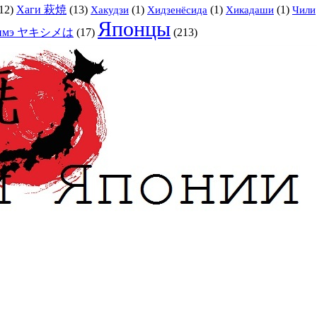
12)
Хаги 萩焼
(13)
(1)
(1)
(1)
Хакудзи
Хидзенёсида
Хикадаши
Чили
Японцы
симэ ヤキシメは
(17)
(213)