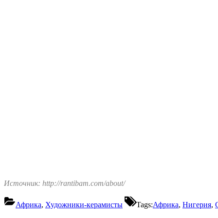
Источник: http://rantibam.com/
about/
Африка
,
Художники-керамисты
Tags:
Африка
,
Нигерия
,