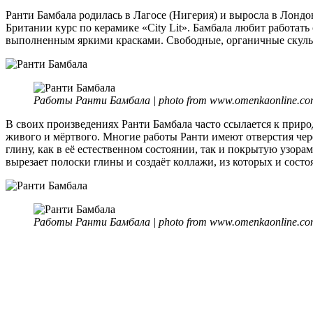
Ранти Бамбала родилась в Лагосе (Нигерия) и выросла в Лондо
Британии курс по керамике «City Lit». Бамбала любит работат
выполненным яркими красками. Свободные, органичные скульпт
Работы Ранти Бамбала | photo from www.omenkaonline.c
В своих произведениях Ранти Бамбала часто ссылается к приро
живого и мёртвого. Многие работы Ранти имеют отверстия через
глину, как в её естественном состоянии, так и покрытую узора
вырезает полоски глины и создаёт коллажи, из которых и сост
Работы Ранти Бамбала | photo from www.omenkaonline.c