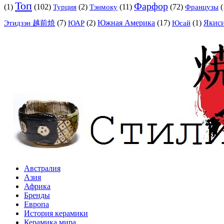
Топ
Фарфор
(1)
(102)
(2)
Тэнмоку
(11)
(72)
Французы
(
Турция
(7)
(2)
Южная Америка
(17)
(1)
Яки
Этидзэн 越前焼
ЮАР
Юсай
Австралия
Азия
Африка
Бренды
Европа
История керамики
Керамика мира