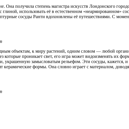
не. Она получила степень магистра искусств Лондонского городс
ь с глиной, использовать её в естественном «неармированном» с
урные сосуды Ранти вдохновлены её путешествиями. С момента 
om
дным объектам, к миру растений, одним словом — любой органик
 которые проникает свет, его игра может видоизменять их форму
ми, украшенную замысловатым рельефом. Эти сосуды, кажется, и 
оят керамические формы. Она словно играет с материалом, довод
om