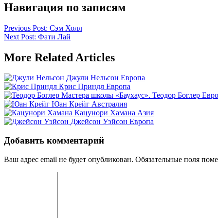
Навигация по записям
Previous Post:
Сэм Холл
Next Post:
Фати Лай
More Related Articles
Джули Нельсон
Европа
Крис Приндл
Европа
Мастера школы «Баухаус». Теодор Боглер
Евр
Юан Крейг
Австралия
Кацунори Хамана
Азия
Джейсон Уэйсон
Европа
Добавить комментарий
Ваш адрес email не будет опубликован.
Обязательные поля пом