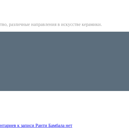
тво, различные направления в искусстве керамики.
нтариев
к записи Ранти Бамбала
нет