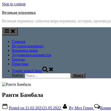
Skip to content
Великая керамика
Великая керамика: события мира керамики, история, производс
Главная
История керамики
Керамика мира
Художники-керамисты
Бренды
Практика
Toggle search form
Найти:
Ранти Бамбала
Posted on
21.02.2021
21.05.2022
By
Мол Герин
Комме