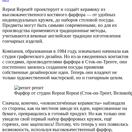
Репи
репи
Repeat Repeat® проектирует и создаёт керамику из
высококачественного костяного фарфора — от удобных
индивидуальных кружек, до наборов столовой посуды.
Предметы могут быть самыми современными, но для их
производства применяются традиционные методы,
учитываются вековые английские традиции изготовления
гончарных изделий.
Компания, образованная в 1984 году, изначально начинала как
студия графического дизайна. Но из-за ежедневных контактов
с соседями, производителями фарфора в Сток-он-Тренте, они
постепенно занялись созданием посуды применяя
собственные дизайнерские идеи. Теперь они владеют не
только художественной мастерской, но и гончарным цехом.
Фарфор от студии Repeat Repeat (Сток-он-Трент, Великобри
Сначала, конечно, «новоиспечённые керамисты» наблюдали
со стороны, как на местном заводе их идеи, нарисованные на
бумаге, превращались в готовый продукт. Но как только они
увидели свой первый набор фарфоровых кружек, ещё
горячих, они зацепились! Потому, что теперь у них появилась
возможность, используя высококачественный фарфор,