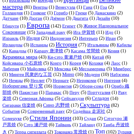
(1)
(4)
Бренды
(19)
(83)
Бразильцы
мастера
(81)
(1)
(1)
(1)
(2)
Венгры
Венесуэла
Гана
Гоа
(1)
(1)
(1)
(5)
(2)
Голландия
Гонконг
Горибэ
Греки
Дамаскино
Датчане
(10)
(1)
(3)
(1)
Дизайн
(10)
Дзоган
Дзёмон
Диагита
Европа
(1)
(142)
(3)
Живое Национальное
Ебицуги
Египет
Сокровище
(15)
(6)
Ига 伊賀焼
(11)
(1)
Западный раку
Идо
(3)
Индия
(21)
(2)
(2)
(5)
Израиль
Индонезия
Интерьер
Иран
История
(3)
(2)
(77)
Итальянцы
(8)
Ирландцы
Испанцы
Кабилы
(2)
(1)
(7)
(3)
(1)
Канадцы
Карацу 唐津焼
Касама 笠間焼
Кения
Керамика мира
(43)
Ки-сэто 黄瀬戸焼
(10)
(6)
Китай
(5)
(1)
(4)
(4)
(1)
Койсивара 小石原焼
Конго
Корея
Кохики
Лаос
(1)
(2)
(4)
(5)
Либерия
Майолика
Мексика
Месоамерика
Мимбрес
(1)
Мингеи 民衆的な工芸
(12)
Мино
(16)
Модерн
(10)
Набэсима
(2)
(6)
(7)
(2)
(1)
(4)
Немцы
Неолит
Нериаге
Нерикоми
Нигерия
Ноборигама 登り窯
(16)
(2)
(1)
Орибэ 織
Норвегия
Обори-сома
部焼
(9)
(1)
(3)
(5)
(1)
Пакистан
Паракас
Перу
Португалия
Раку
(2)
(5)
(6)
Селадон
(14)
楽焼
Северная Африка
Сейхакудзи
Скульптура
(6)
Сино 志野焼
(17)
(82)
Сигараки 信楽焼
(2)
(2)
(2)
События
Современный раку
Содейша 走泥社
Стили Японии
(5)
(103)
(2)
Сомецуке
Судан
Сэтогуро 瀬
(5)
(6)
(1)
(1)
戸黒焼
Сэто 瀬戸焼
Тайвань
Тайланд
Танба 丹波焼
Топ
(7)
(2)
(1)
(102)
き
Терра сигиллата
Токонамэ 常滑焼
Турция