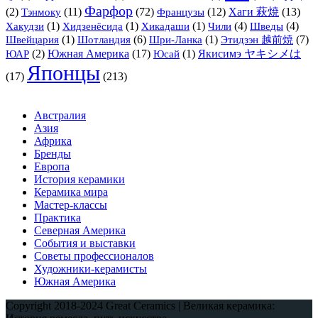
Фарфор
(2)
Тэнмоку
(11)
(72)
Французы
(12)
Хаги 萩焼
(13)
(1)
(1)
(1)
(4)
(4)
Хакудзи
Хидзенёсида
Хикадаши
Чили
Шведы
(1)
(6)
(1)
(7)
Швейцария
Шотландия
Шри-Ланка
Этидзэн 越前焼
(2)
Южная Америка
(17)
(1)
Якисимэ ヤキシメは
ЮАР
Юсай
Японцы
(17)
(213)
Австралия
Азия
Африка
Бренды
Европа
История керамики
Керамика мира
Мастер-классы
Практика
Северная Америка
События и выставки
Советы профессионалов
Художники-керамисты
Южная Америка
Copyright 2018-2024 Great Ceramics | Великая керамика: