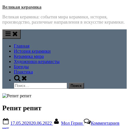
Skip
Великая керамика
to
Великая керамика: события мира керамики, история,
content
производство, различные направления в искусстве керамики.
Главная
История керамики
Керамика мира
Художники-керамисты
Бренды
Практика
Toggle
search
Найти:
form
Репит репит
Posted
By
к
17.05.2020
20.06.2022
Мол Герин
Комментариев
on
запи
нет