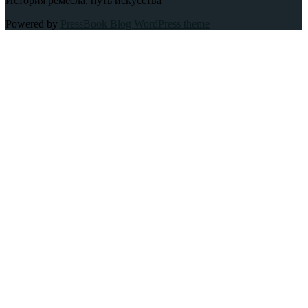
История ремесла, путь искусства
Powered by
PressBook Blog WordPress theme