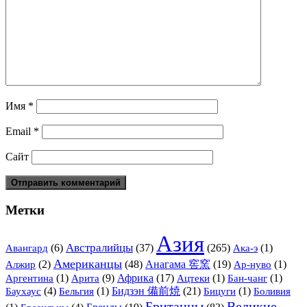
Имя
*
Email
*
Сайт
Метки
Азия
Австралийцы
(6)
(37)
(265)
(1)
Авангард
Ака-э
Американцы
(2)
(48)
Анагама 窖窯
(19)
(1)
Алжир
Ар-нуво
(1)
Арита
(9)
Африка
(17)
(1)
(1)
Аргентина
Ацтеки
Бан-чанг
(4)
(1)
Бидзэн 備前焼
(21)
(1)
Баухаус
Бельгия
Бицуги
Боливия
Британцы
Великие