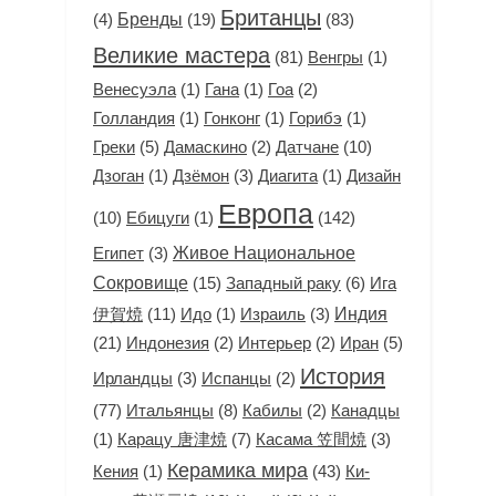
Британцы
(4)
Бренды
(19)
(83)
Великие мастера
(81)
(1)
Венгры
(1)
(1)
(2)
Венесуэла
Гана
Гоа
(1)
(1)
(1)
Голландия
Гонконг
Горибэ
Греки
(5)
(2)
Датчане
(10)
Дамаскино
(1)
(3)
(1)
Дизайн
Дзоган
Дзёмон
Диагита
Европа
(10)
(1)
(142)
Ебицуги
(3)
Живое Национальное
Египет
Сокровище
(15)
Западный раку
(6)
Ига
Индия
伊賀焼
(11)
(1)
(3)
Идо
Израиль
(21)
(2)
(2)
Иран
(5)
Индонезия
Интерьер
История
(3)
(2)
Ирландцы
Испанцы
(77)
Итальянцы
(8)
(2)
Кабилы
Канадцы
(1)
Карацу 唐津焼
(7)
(3)
Касама 笠間焼
Керамика мира
(1)
(43)
Ки-
Кения