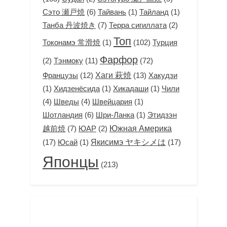
Сэто 瀬戸焼
(6)
(1)
(1)
Тайвань
Тайланд
Танба 丹波焼き
(7)
(2)
Терра сигиллата
Топ
(1)
(102)
Токонамэ 常滑焼
Турция
Фарфор
(2)
Тэнмоку
(11)
(72)
Французы
(12)
Хаги 萩焼
(13)
Хакудзи
(1)
(1)
(1)
Хидзенёсида
Хикадаши
Чили
(4)
(4)
(1)
Шведы
Швейцария
Шотландия
(6)
(1)
Этидзэн
Шри-Ланка
越前焼
(7)
(2)
Южная Америка
ЮАР
(17)
(1)
Якисимэ ヤキシメは
(17)
Юсай
Японцы
(213)