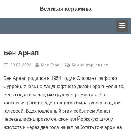
Skip
Великая керамика
to
Великая керамика: события мира керамики,
content
история, производство, различные направления в
искусстве керамики.
Бен Арнап
Posted
By
к
20.03.2022
Мол Герин
Комментариев
нет
on
записи
Бен Арнап родился в 1954 году в Эпсоме (графство
Бен
Арнап
Суррей). Учась на ландшафтного дизайнера в Рединге,
Бен создал в колледже группу керамистов. Вся
коллекция работ студентов тогда была куплена одной
галереей. Вдохновлённый этим событием Арнап
переквалифицировался, окончил Йоркскую школу
искусств и через два года начал работать гончаром на