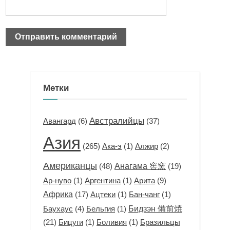
Метки
Австралийцы
Авангард
(6)
(37)
Азия
(265)
(1)
(2)
Ака-э
Алжир
Американцы
(48)
Анагама 窖窯
(19)
(1)
(1)
Арита
(9)
Ар-нуво
Аргентина
Африка
(17)
(1)
(1)
Ацтеки
Бан-чанг
Бидзэн 備前焼
(4)
(1)
Баухаус
Бельгия
(21)
(1)
(1)
Бицуги
Боливия
Бразильцы