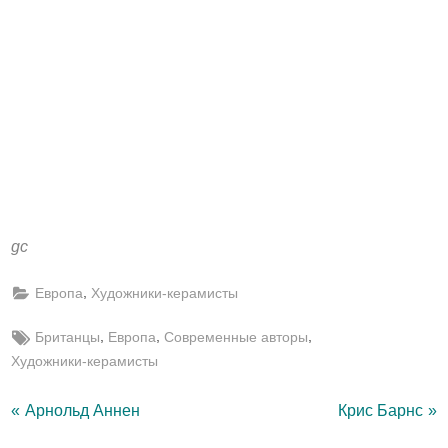
gc
,
Европа
Художники-керамисты
Tags:
,
,
,
Британцы
Европа
Современные авторы
Художники-керамисты
Навигация
P
N
Арнольд Аннен
Крис Барнс
r
e