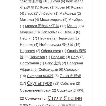
сэто 黄瀬戸焼
(10)
Китай
(6)
Койсивара
小石原焼
(5)
(1)
(4)
Конго
Корея
Кохики
(4)
(1)
(1)
(2)
Лаос
Либерия
Майолика
(4)
Месоамерика
(5)
Мексика
Мимбрес
(1)
Мингеи 民衆的な工芸
(12)
Мино
(16)
Модерн
(10)
(2)
Немцы
(6)
Набэсима
Неолит
(7)
(2)
(1)
Нериаге
Нерикоми
(4)
Ноборигама 登り窯
(16)
Нигерия
(2)
(1)
Орибэ 織部
Норвегия
Обори-сома
焼
(9)
(1)
(3)
Перу
(5)
Пакистан
Паракас
(1)
(2)
Северная
Португалия
Раку 楽焼
Африка
(5)
Сейхакудзи
(6)
Селадон
(14)
Сигараки 信楽焼
(6)
Сино 志野焼
Скульптура
(17)
(82)
(2)
События
(2)
Современный раку
Содейша 走泥社
Стили Японии
(2)
Сомецуке
(5)
(103)
(2)
Сэтогуро 瀬戸黒焼
(5)
Судан