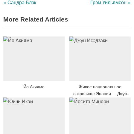
P
N
Навигация
Сандра Блэк
Грэм Уильямсон
r
e
по
More Related Articles
e
x
v
t
записям
i
P
o
o
u
s
s
t
P
:
o
s
Йо Акияма
Живое национальное
сокровище Японии — Джун
t
Исэдзаки
: