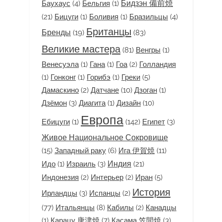
Бидзэн 備前焼
Баухаус
(4)
Бельгия
(1)
(21)
Бицуги
(1)
Боливия
(1)
Бразильцы
(4)
Британцы
Бренды
(19)
(83)
Великие мастера
(81)
Венгры
(1)
Венесуэла
(1)
Гана
(1)
Гоа
(2)
Голландия
(1)
Гонконг
(1)
Горибэ
(1)
Греки
(5)
Дамаскино
(2)
Датчане
(10)
Дзоган
(1)
Дзёмон
(3)
Диагита
(1)
Дизайн
(10)
Европа
Ебицуги
(1)
(142)
Египет
(3)
Живое Национальное Сокровище
(15)
Западный раку
(6)
Ига 伊賀焼
(11)
Индия
Идо
(1)
Израиль
(3)
(21)
Индонезия
(2)
Интерьер
(2)
Иран
(5)
История
Ирландцы
(3)
Испанцы
(2)
(77)
Итальянцы
(8)
Кабилы
(2)
Канадцы
(1)
Карацу 唐津焼
(7)
Касама 笠間焼
(3)