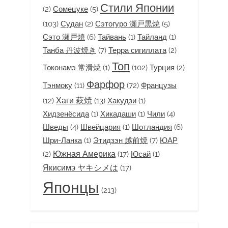
Стили Японии
(2)
Сомецуке
(5)
(103)
Судан
(2)
Сэтогуро 瀬戸黒焼
(5)
Сэто 瀬戸焼
(6)
Тайвань
(1)
Тайланд
(1)
Танба 丹波焼き
(7)
Терра сигиллата
(2)
Топ
Токонамэ 常滑焼
(1)
(102)
Турция
(2)
Фарфор
Французы
Тэнмоку
(11)
(72)
Хаги 萩焼
(12)
(13)
Хакудзи
(1)
Хидзенёсида
(1)
Хикадаши
(1)
Чили
(4)
Шведы
(4)
Швейцария
(1)
Шотландия
(6)
Шри-Ланка
(1)
Этидзэн 越前焼
(7)
ЮАР
Южная Америка
(2)
(17)
Юсай
(1)
Якисимэ ヤキシメは
(17)
Японцы
(213)