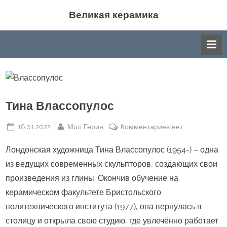
Skip
Великая керамика
to
Великая керамика: события мира керамики,
content
история, производство, различные направления в
искусстве керамики.
Тина Влассопулос
Posted
By
к
16.01.2022
Мол Герин
Комментариев
нет
on
записи
Лондонская художница Тина Влассопулос (1954-) – одна
Тина
Влассопулос
из ведущих современных скульпторов, создающих свои
произведения из глины. Окончив обучение на
керамическом факультете Бристольского
политехнического института (1977), она вернулась в
столицу и открыла свою студию, где увлечённо работает