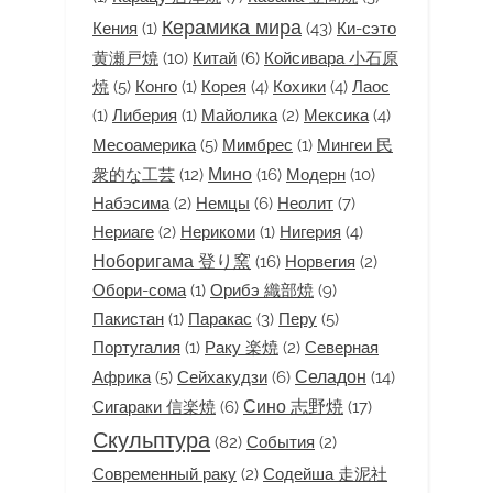
Керамика мира
Кения
(1)
(43)
Ки-сэто
黄瀬戸焼
(10)
Китай
(6)
Койсивара 小石原
焼
(5)
Конго
(1)
Корея
(4)
Кохики
(4)
Лаос
(1)
Либерия
(1)
Майолика
(2)
Мексика
(4)
Мингеи 民
Месоамерика
(5)
Мимбрес
(1)
衆的な工芸
Мино
(12)
(16)
Модерн
(10)
Набэсима
(2)
Немцы
(6)
Неолит
(7)
Нериаге
(2)
Нерикоми
(1)
Нигерия
(4)
Ноборигама 登り窯
(16)
Норвегия
(2)
Обори-сома
(1)
Орибэ 織部焼
(9)
Пакистан
(1)
Паракас
(3)
Перу
(5)
Португалия
(1)
Раку 楽焼
(2)
Северная
Селадон
Африка
(5)
Сейхакудзи
(6)
(14)
Сино 志野焼
Сигараки 信楽焼
(6)
(17)
Скульптура
(82)
События
(2)
Современный раку
(2)
Содейша 走泥社