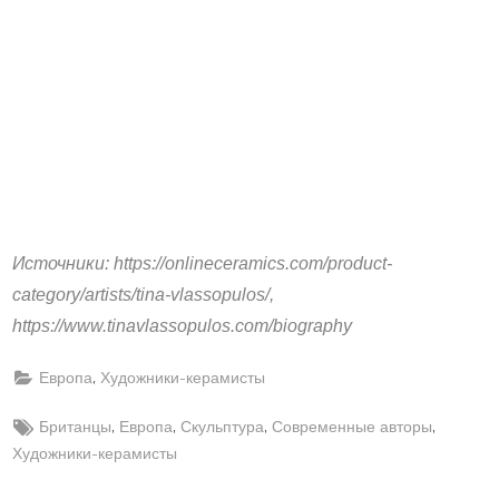
Источники: https://onlineceramics.com/product-
category/artists/tina-vlassopulos/,
https://www.tinavlassopulos.com/biography
,
Европа
Художники-керамисты
Tags:
,
,
,
,
Британцы
Европа
Скульптура
Современные авторы
Художники-керамисты