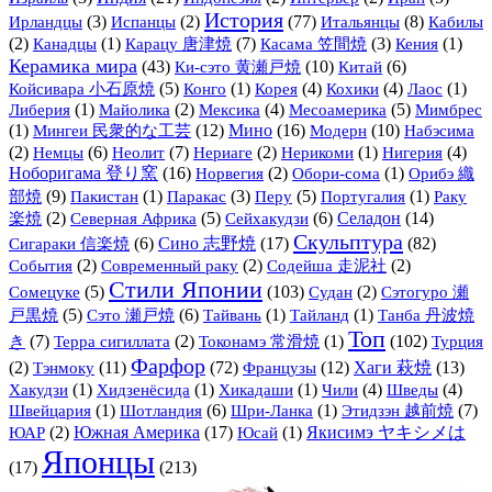
История
(3)
(2)
(77)
Итальянцы
(8)
Ирландцы
Испанцы
Кабилы
(2)
(1)
(7)
(3)
(1)
Канадцы
Карацу 唐津焼
Касама 笠間焼
Кения
Керамика мира
(43)
Ки-сэто 黄瀬戸焼
(10)
(6)
Китай
(5)
(1)
(4)
(4)
(1)
Койсивара 小石原焼
Конго
Корея
Кохики
Лаос
(1)
(2)
(4)
(5)
Либерия
Майолика
Мексика
Месоамерика
Мимбрес
(1)
Мингеи 民衆的な工芸
(12)
Мино
(16)
Модерн
(10)
Набэсима
(2)
(6)
(7)
(2)
(1)
(4)
Немцы
Неолит
Нериаге
Нерикоми
Нигерия
Ноборигама 登り窯
(16)
(2)
(1)
Орибэ 織
Норвегия
Обори-сома
部焼
(9)
(1)
(3)
(5)
(1)
Пакистан
Паракас
Перу
Португалия
Раку
(2)
(5)
(6)
Селадон
(14)
楽焼
Северная Африка
Сейхакудзи
Скульптура
(6)
Сино 志野焼
(17)
(82)
Сигараки 信楽焼
(2)
(2)
(2)
События
Современный раку
Содейша 走泥社
Стили Японии
(5)
(103)
(2)
Сомецуке
Судан
Сэтогуро 瀬
(5)
(6)
(1)
(1)
戸黒焼
Сэто 瀬戸焼
Тайвань
Тайланд
Танба 丹波焼
Топ
(7)
(2)
(1)
(102)
き
Терра сигиллата
Токонамэ 常滑焼
Турция
Фарфор
(2)
Тэнмоку
(11)
(72)
Французы
(12)
Хаги 萩焼
(13)
(1)
(1)
(1)
(4)
(4)
Хакудзи
Хидзенёсида
Хикадаши
Чили
Шведы
(1)
(6)
(1)
(7)
Швейцария
Шотландия
Шри-Ланка
Этидзэн 越前焼
(2)
Южная Америка
(17)
(1)
Якисимэ ヤキシメは
ЮАР
Юсай
Японцы
(17)
(213)