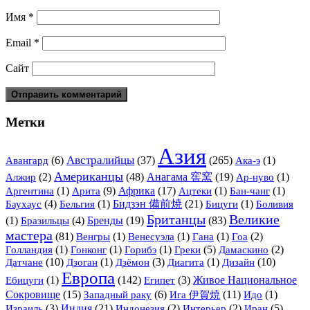
Имя
*
Email
*
Сайт
Метки
Азия
Австралийцы
(6)
(37)
(265)
(1)
Авангард
Ака-э
Американцы
(2)
(48)
Анагама 窖窯
(19)
(1)
Алжир
Ар-нуво
(1)
Арита
(9)
Африка
(17)
(1)
(1)
Аргентина
Ацтеки
Бан-чанг
(4)
(1)
Бидзэн 備前焼
(21)
(1)
Баухаус
Бельгия
Бицуги
Боливия
Британцы
Великие
(1)
(4)
Бренды
(19)
(83)
Бразильцы
мастера
(81)
(1)
(1)
(1)
(2)
Венгры
Венесуэла
Гана
Гоа
(1)
(1)
(1)
(5)
(2)
Голландия
Гонконг
Горибэ
Греки
Дамаскино
Датчане
(10)
(1)
(3)
(1)
Дизайн
(10)
Дзоган
Дзёмон
Диагита
Европа
(1)
(142)
(3)
Живое Национальное
Ебицуги
Египет
Сокровище
(15)
(6)
Ига 伊賀焼
(11)
(1)
Западный раку
Идо
(3)
Индия
(21)
(2)
(2)
(5)
Израиль
Индонезия
Интерьер
Иран