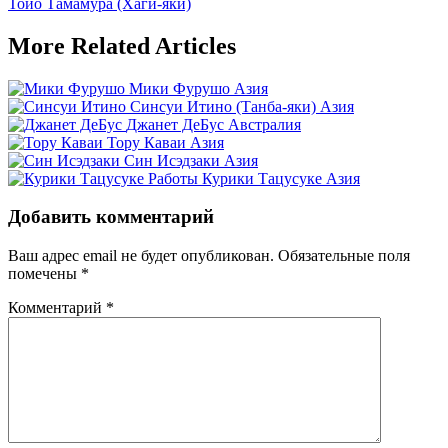
Post:
Next
Тойо Тамамура (Хаги-яки)
по
Post:
записям
More Related Articles
Мики Фурушо
Азия
Синсуи Итино (Танба-яки)
Азия
Джанет ДеБус
Австралия
Тору Каваи
Азия
Син Исэдзаки
Азия
Работы Курики Тацусуке
Азия
Добавить комментарий
Ваш адрес email не будет опубликован.
Обязательные поля
помечены
*
Комментарий
*