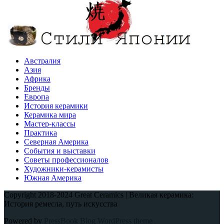
Австралия
Азия
Африка
Бренды
Европа
История керамики
Керамика мира
Мастер-классы
Практика
Северная Америка
События и выставки
Советы профессионалов
Художники-керамисты
Южная Америка
Copyright 2018-2024 Great Ceramics | Великая керамика:
История ремесла, путь искусства
Powered by
PressBook Blog WordPress theme