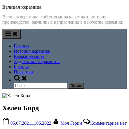
Skip
Великая керамика
to
Великая керамика: события мира керамики, история,
content
производство, различные направления в искусстве керамики.
Главная
История керамики
Керамика мира
Художники-керамисты
Бренды
Практика
Toggle
search
Найти:
form
Хелен Бирд
Posted
By
к
05.07.2021
11.06.2022
Мол Герин
Комментариев
нет
on
запи