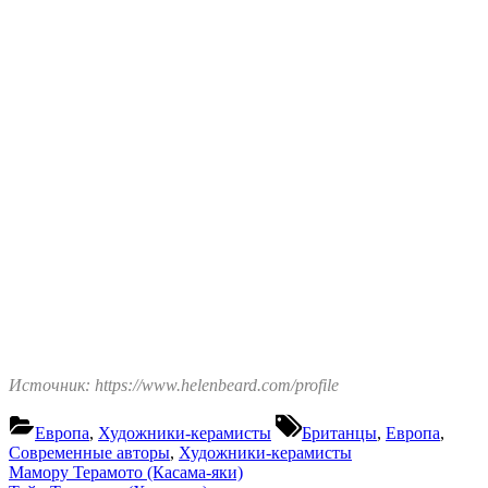
Источник: https://www.helenbeard.com/profile
Tags:
Европа
,
Художники-керамисты
Британцы
,
Европа
,
Современные авторы
,
Художники-керамисты
Навигация
Previous
Мамору Терамото (Касама-яки)