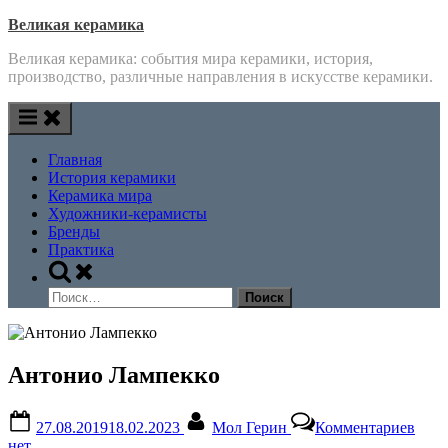
Skip
Великая керамика
to
Великая керамика: события мира керамики, история,
content
производство, различные направления в искусстве керамики.
Главная
История керамики
Керамика мира
Художники-керамисты
Бренды
Практика
Toggle
search
Найти:
form
Антонио Лампекко
Posted
By
к
27.08.2019
18.02.2023
Мол Герин
Комментариев
on
запи
нет