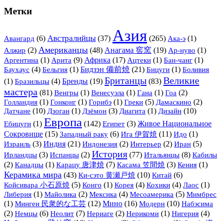
Метки
Азия
Австралийцы
(6)
(37)
(265)
(1)
Авангард
Ака-э
Американцы
(2)
(48)
Анагама 窖窯
(19)
(1)
Алжир
Ар-нуво
(1)
Арита
(9)
Африка
(17)
(1)
(1)
Аргентина
Ацтеки
Бан-чанг
(4)
(1)
Бидзэн 備前焼
(21)
(1)
Баухаус
Бельгия
Бицуги
Боливия
Британцы
Великие
(1)
(4)
Бренды
(19)
(83)
Бразильцы
мастера
(81)
(1)
(1)
(1)
(2)
Венгры
Венесуэла
Гана
Гоа
(1)
(1)
(1)
(5)
(2)
Голландия
Гонконг
Горибэ
Греки
Дамаскино
Датчане
(10)
(1)
(3)
(1)
Дизайн
(10)
Дзоган
Дзёмон
Диагита
Европа
(1)
(142)
(3)
Живое Национальное
Ебицуги
Египет
Сокровище
(15)
(6)
Ига 伊賀焼
(11)
(1)
Западный раку
Идо
(3)
Индия
(21)
(2)
(2)
(5)
Израиль
Индонезия
Интерьер
Иран
История
(3)
(2)
(77)
Итальянцы
(8)
Ирландцы
Испанцы
Кабилы
(2)
(1)
(7)
(3)
(1)
Канадцы
Карацу 唐津焼
Касама 笠間焼
Кения
Керамика мира
(43)
Ки-сэто 黄瀬戸焼
(10)
(6)
Китай
(5)
(1)
(4)
(4)
(1)
Койсивара 小石原焼
Конго
Корея
Кохики
Лаос
(1)
(2)
(4)
(5)
Либерия
Майолика
Мексика
Месоамерика
Мимбрес
(1)
Мингеи 民衆的な工芸
(12)
Мино
(16)
Модерн
(10)
Набэсима
(2)
(6)
(7)
(2)
(1)
(4)
Немцы
Неолит
Нериаге
Нерикоми
Нигерия