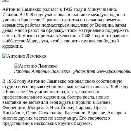
Ант
Ламп
Антонио Лампекко родился в 1932 году в Минуччианио,
Италия. В 1958 году участвовал в выставке международного
уровня в Брюсселе. С раннего детства он осваивал ремесло
керамиста, работая подмастерьем недалеко от Венеции, затем
делал много работ на продажу, чтобы материально поддержать
семью. Лампекко приехал в Бельгию в 1948 году и отправился
в аббатство Маредсуса, чтобы творить там как свободный
художник.
Работы Антонио Лампекко | photos from www.spazionobile
В 1956 году Антонио Лампекко основал свою собственную
студию и его первая публичная выставка состоялась 1958 году
в Брюсселе. Репутация мастера, как усердного и
профессионального художника, быстро росла, новые
выставки не заставили себя ждать и прошли в Кёльне,
Флоренции, Монреале, Нью-Йорке, Париже, Праге,
Лиссабоне, Осло, Стокгольме, Барселоне, Варшаве, Анкаре и
многих других местах по всему миру. Его творчество
представлено в нескольких крупных музеях.