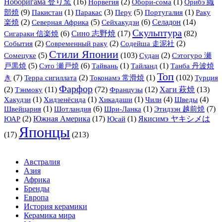
Ноборигама 登り窯
(16)
(2)
(1)
Орибэ 織
Норвегия
Обори-сома
部焼
(9)
(1)
(3)
(5)
(1)
Пакистан
Паракас
Перу
Португалия
Раку
(2)
(5)
(6)
Селадон
(14)
楽焼
Северная Африка
Сейхакудзи
Скульптура
(6)
Сино 志野焼
(17)
(82)
Сигараки 信楽焼
(2)
(2)
(2)
События
Современный раку
Содейша 走泥社
Стили Японии
(5)
(103)
(2)
Сомецуке
Судан
Сэтогуро 瀬
(5)
(6)
(1)
(1)
戸黒焼
Сэто 瀬戸焼
Тайвань
Тайланд
Танба 丹波焼
Топ
(7)
(2)
(1)
(102)
き
Терра сигиллата
Токонамэ 常滑焼
Турция
Фарфор
(2)
Тэнмоку
(11)
(72)
Французы
(12)
Хаги 萩焼
(13)
(1)
(1)
(1)
(4)
(4)
Хакудзи
Хидзенёсида
Хикадаши
Чили
Шведы
(1)
(6)
(1)
(7)
Швейцария
Шотландия
Шри-Ланка
Этидзэн 越前焼
(2)
Южная Америка
(17)
(1)
Якисимэ ヤキシメは
ЮАР
Юсай
Японцы
(17)
(213)
Австралия
Азия
Африка
Бренды
Европа
История керамики
Керамика мира