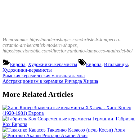
Источники: https://modernshapes.com/artiste-8-lampecco-
ceramic-art-keramiek-modern-shapes,
https://spazionobile.com/directory/antonio-lampecco-madredet-be/
Tags:
Европа
,
Художники-керамисты
Европа
,
Итальянцы
,
Художники-керамисты
Навигация
Previous
Римская керамическая масляная лампа
Post:
Next
Абстракционизм в керамике Ричарда Хирша
по
Post:
записям
More Related Articles
Знаменитые керамисты XX-века. Ханс Копер
(1920-1981)
Европа
Современные керамисты Германии. Габриэль
Кох
Европа
Такахико Кавасоэ (печь Косэн)
Азия
Риотаро Акаши
Азия