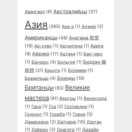
Австралийцы
Авангард
(6)
(37)
Азия
(265)
(1)
(2)
Ака-э
Алжир
Американцы
(48)
Анагама 窖窯
(19)
(1)
(1)
Арита
Ар-нуво
Аргентина
(9)
Африка
(17)
(1)
Ацтеки
Бан-чанг
Бидзэн 備
(1)
(4)
(1)
Баухаус
Бельгия
前焼
(21)
(1)
(1)
Бицуги
Боливия
(4)
Бренды
(19)
Бразильцы
Британцы
Великие
(83)
мастера
(81)
(1)
Венгры
Венесуэла
(1)
(1)
(2)
(1)
Гана
Гоа
Голландия
(1)
(1)
(5)
Гонконг
Горибэ
Греки
(2)
Датчане
(10)
Дамаскино
Дзоган
(1)
(3)
(1)
Дизайн
Дзёмон
Диагита