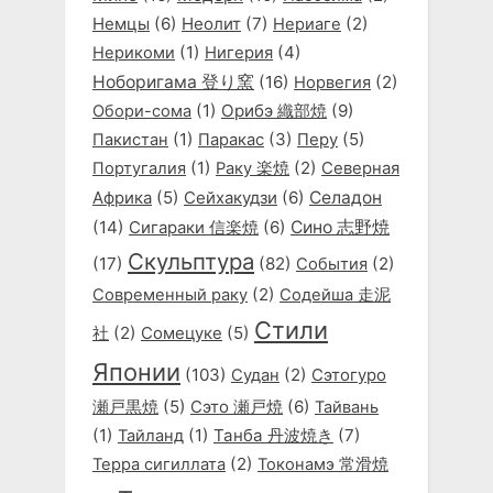
Немцы
(6)
Неолит
(7)
(2)
Нериаге
(1)
(4)
Нерикоми
Нигерия
Ноборигама 登り窯
(16)
(2)
Норвегия
(1)
Орибэ 織部焼
(9)
Обори-сома
(1)
(3)
(5)
Пакистан
Паракас
Перу
(1)
(2)
Португалия
Раку 楽焼
Северная
(5)
Сейхакудзи
(6)
Селадон
Африка
(14)
Сигараки 信楽焼
(6)
Сино 志野焼
Скульптура
(17)
(82)
(2)
События
(2)
Современный раку
Содейша 走泥
Стили
(2)
(5)
社
Сомецуке
Японии
(103)
(2)
Судан
Сэтогуро
(5)
Сэто 瀬戸焼
(6)
瀬戸黒焼
Тайвань
(1)
(1)
Танба 丹波焼き
(7)
Тайланд
(2)
Терра сигиллата
Токонамэ 常滑焼