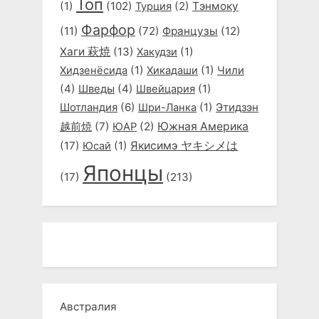
Топ
(1)
(102)
(2)
Тэнмоку
Турция
Фарфор
(11)
(72)
Французы
(12)
Хаги 萩焼
(13)
(1)
Хакудзи
(1)
(1)
Хидзенёсида
Хикадаши
Чили
(4)
(4)
(1)
Шведы
Швейцария
Шотландия
(6)
(1)
Этидзэн
Шри-Ланка
越前焼
(7)
(2)
Южная Америка
ЮАР
(17)
(1)
Якисимэ ヤキシメは
Юсай
Японцы
(17)
(213)
Австралия