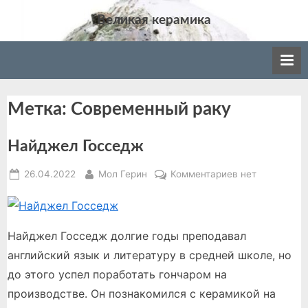
Skip
Великая керамика
to
Великая керамика: события мира керамики,
content
история, производство, различные
направления в искусстве керамики.
Метка:
Современный раку
Найджел Госседж
Posted
By
к
26.04.2022
Мол Герин
Комментариев
нет
on
записи
Найджел
Госседж
Найджел Госседж долгие годы преподавал
английский язык и литературу в средней школе, но
до этого успел поработать гончаром на
производстве. Он познакомился с керамикой на