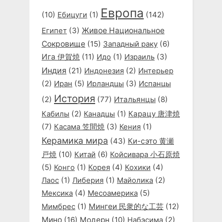
Европа
(10)
(1)
(142)
Ебицуги
(3)
Живое Национальное
Египет
Сокровище
(15)
Западный раку
(6)
Ига 伊賀焼
(11)
(1)
(3)
Идо
Израиль
Индия
(21)
(2)
Индонезия
Интерьер
(2)
(5)
(3)
Иран
Ирландцы
Испанцы
История
(2)
(77)
Итальянцы
(8)
(2)
(1)
Карацу 唐津焼
Кабилы
Канадцы
(7)
(3)
(1)
Касама 笠間焼
Кения
Керамика мира
(43)
Ки-сэто 黄瀬
戸焼
(10)
Китай
(6)
Койсивара 小石原焼
(5)
(1)
(4)
(4)
Конго
Корея
Кохики
(1)
(1)
(2)
Лаос
Либерия
Майолика
(4)
(5)
Мексика
Месоамерика
(1)
Мингеи 民衆的な工芸
(12)
Мимбрес
Мино
(16)
Модерн
(10)
(2)
Набэсима