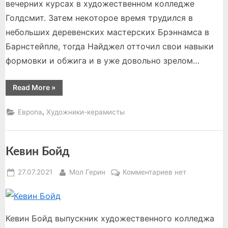
вечерних курсах в художественном колледже
Голдсмит. Затем некоторое время трудился в
небольших деревенских мастерских Брэннамса в
Барнстейпле, тогда Найджел отточил свои навыки
формовки и обжига и в уже довольно зрелом…
“Найджел
Read More
»
Госседж”
,
Европа
Художники-керамисты
Кевин Бойд
Posted
By
к
27.07.2021
Мол Герин
Комментариев
нет
on
записи
Кевин
Бойд
Кевин Бойд выпускник художественного колледжа