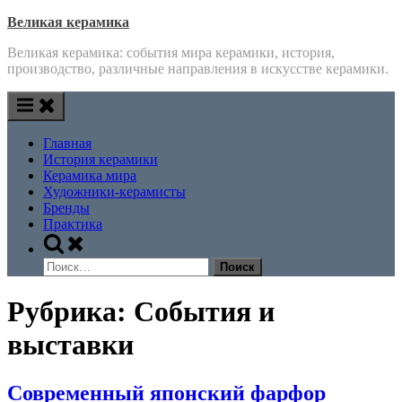
Skip
Великая керамика
to
Великая керамика: события мира керамики, история,
content
производство, различные направления в искусстве керамики.
Главная
История керамики
Керамика мира
Художники-керамисты
Бренды
Практика
Toggle
search
Найти:
form
Рубрика:
События и
выставки
Современный японский фарфор