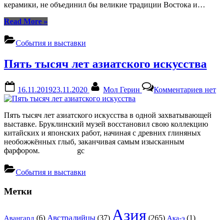
керамики, не объединил бы великие традиции Востока и…
“100
Read More
»
лет
керамики
События и выставки
Лича”
Пять тысяч лет азиатского искусства
Posted
By
к
16.11.2019
23.11.2020
Мол Герин
Комментариев
нет
on
запи
Пять
тыся
Пять тысяч лет азиатского искусства в одной захватывающей
лет
выставке. Бруклинский музей восстановил свою коллекцию
азиа
китайских и японских работ, начиная с древних глиняных
иску
необожжённых глыб, заканчивая самым изысканным
фарфором. gc
События и выставки
Метки
Азия
Австралийцы
(6)
(37)
(265)
(1)
Авангард
Ака-э