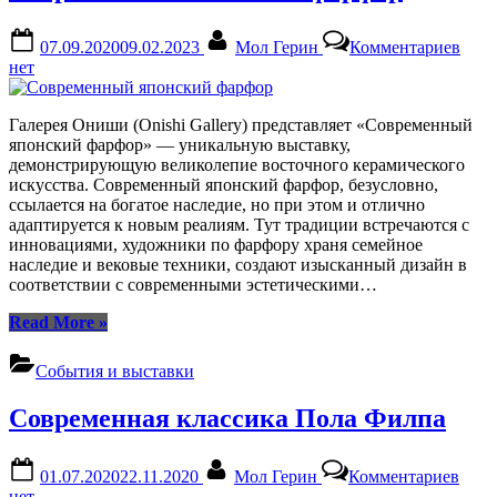
Posted
By
к
07.09.2020
09.02.2023
Мол Герин
Комментариев
on
запи
нет
Сов
япон
фарф
Галерея Ониши (Onishi Gallery) представляет «Современный
японский фарфор» — уникальную выставку,
демонстрирующую великолепие восточного керамического
искусства. Современный японский фарфор, безусловно,
ссылается на богатое наследие, но при этом и отлично
адаптируется к новым реалиям. Тут традиции встречаются с
инновациями, художники по фарфору храня семейное
наследие и вековые техники, создают изысканный дизайн в
соответствии с современными эстетическими…
“Современный
Read More
»
японский
фарфор”
События и выставки
Современная классика Пола Филпа
Posted
By
к
01.07.2020
22.11.2020
Мол Герин
Комментариев
on
запи
нет