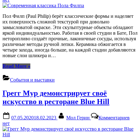
Совр
клас
Пола
Пол Филп (Paul Philip) берёт классические формы и наделяет
Фил
их поверхность сложной текстурой при довольно
замысловатой окраске. Эти скульптурные объекты обладают
яркой индивидуальностью. Работая в своей студии в Бате, Пол
неторопливо создаёт прочные, лаконичные сосуды, используя
различные методы ручной лепки. Керамика обжигается в
четыре захода, иногда больше, на каждой стадии добавляются
новые слои шликера и…
“Современная
Read More
»
классика
Пола
События и выставки
Филпа”
Грегг Мур демонстрирует своё
искусство в ресторане Blue Hill
Posted
By
к
07.05.2020
18.02.2023
Мол Герин
Комментариев
on
запи
нет
Грег
Мур
демо