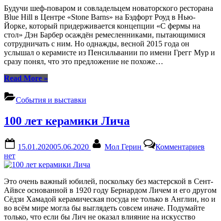
своё
Будучи шеф-поваром и совладельцем новаторского ресторана
иску
Blue Hill в Центре «Stone Barns» на Бэдфорт Роуд в Нью-
в
Йорке, который придерживается концепции «С фермы на
рест
стол» Дэн Барбер осаждён ремесленниками, пытающимися
Blue
сотрудничать с ним. Но однажды, весной 2015 года он
Hill
услышал о керамисте из Пенсильвании по имени Грегг Мур и
сразу понял, что это предложение не похоже…
“Грегг
Read More
»
Мур
демонстрирует
События и выставки
своё
искусство
100 лет керамики Лича
в
ресторане
Blue
Posted
By
к
15.01.2020
05.06.2020
Мол Герин
Комментариев
Hill”
on
запи
нет
100
лет
кера
Это очень важный юбилей, поскольку без мастерской в Сент-
Лич
Айвсе основанной в 1920 году Бернардом Личем и его другом
Сёдзи Хамадой керамическая посуда не только в Англии, но и
во всём мире могла бы выглядеть совсем иначе. Подумайте
только, что если бы Лич не оказал влияние на искусство