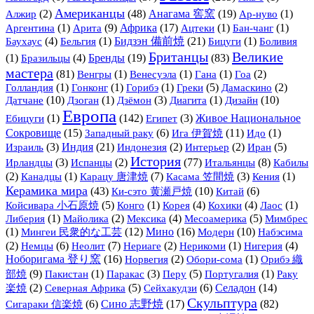
Американцы
(2)
(48)
Анагама 窖窯
(19)
(1)
Алжир
Ар-нуво
(1)
Арита
(9)
Африка
(17)
(1)
(1)
Аргентина
Ацтеки
Бан-чанг
(4)
(1)
Бидзэн 備前焼
(21)
(1)
Баухаус
Бельгия
Бицуги
Боливия
Британцы
Великие
(1)
(4)
Бренды
(19)
(83)
Бразильцы
мастера
(81)
(1)
(1)
(1)
(2)
Венгры
Венесуэла
Гана
Гоа
(1)
(1)
(1)
(5)
(2)
Голландия
Гонконг
Горибэ
Греки
Дамаскино
Датчане
(10)
(1)
(3)
(1)
Дизайн
(10)
Дзоган
Дзёмон
Диагита
Европа
(1)
(142)
(3)
Живое Национальное
Ебицуги
Египет
Сокровище
(15)
(6)
Ига 伊賀焼
(11)
(1)
Западный раку
Идо
(3)
Индия
(21)
(2)
(2)
(5)
Израиль
Индонезия
Интерьер
Иран
История
(3)
(2)
(77)
Итальянцы
(8)
Ирландцы
Испанцы
Кабилы
(2)
(1)
(7)
(3)
(1)
Канадцы
Карацу 唐津焼
Касама 笠間焼
Кения
Керамика мира
(43)
Ки-сэто 黄瀬戸焼
(10)
(6)
Китай
(5)
(1)
(4)
(4)
(1)
Койсивара 小石原焼
Конго
Корея
Кохики
Лаос
(1)
(2)
(4)
(5)
Либерия
Майолика
Мексика
Месоамерика
Мимбрес
(1)
Мингеи 民衆的な工芸
(12)
Мино
(16)
Модерн
(10)
Набэсима
(2)
(6)
(7)
(2)
(1)
(4)
Немцы
Неолит
Нериаге
Нерикоми
Нигерия
Ноборигама 登り窯
(16)
(2)
(1)
Орибэ 織
Норвегия
Обори-сома
部焼
(9)
(1)
(3)
(5)
(1)
Пакистан
Паракас
Перу
Португалия
Раку
(2)
(5)
(6)
Селадон
(14)
楽焼
Северная Африка
Сейхакудзи
Скульптура
(6)
Сино 志野焼
(17)
(82)
Сигараки 信楽焼