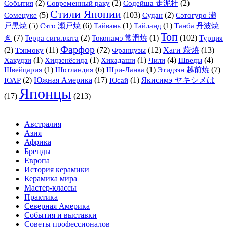
(2)
(2)
(2)
События
Современный раку
Содейша 走泥社
Стили Японии
(5)
(103)
(2)
Сомецуке
Судан
Сэтогуро 瀬
(5)
(6)
(1)
(1)
戸黒焼
Сэто 瀬戸焼
Тайвань
Тайланд
Танба 丹波焼
Топ
(7)
(2)
(1)
(102)
き
Терра сигиллата
Токонамэ 常滑焼
Турция
Фарфор
(2)
Тэнмоку
(11)
(72)
Французы
(12)
Хаги 萩焼
(13)
(1)
(1)
(1)
(4)
(4)
Хакудзи
Хидзенёсида
Хикадаши
Чили
Шведы
(1)
(6)
(1)
(7)
Швейцария
Шотландия
Шри-Ланка
Этидзэн 越前焼
(2)
Южная Америка
(17)
(1)
Якисимэ ヤキシメは
ЮАР
Юсай
Японцы
(17)
(213)
Австралия
Азия
Африка
Бренды
Европа
История керамики
Керамика мира
Мастер-классы
Практика
Северная Америка
События и выставки
Советы профессионалов