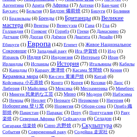
(1)
Арита
(9)
Африка
(17)
(1)
(1)
Аргентина
Ацтеки
Бан-чанг
(4)
(1)
Бидзэн 備前焼
(21)
(1)
Баухаус
Бельгия
Бицуги
Боливия
Британцы
Великие
(1)
(4)
Бренды
(19)
(83)
Бразильцы
мастера
(81)
(1)
(1)
(1)
(2)
Венгры
Венесуэла
Гана
Гоа
(1)
(1)
(1)
(5)
(2)
Голландия
Гонконг
Горибэ
Греки
Дамаскино
Датчане
(10)
(1)
(3)
(1)
Дизайн
(10)
Дзоган
Дзёмон
Диагита
Европа
(1)
(142)
(3)
Живое Национальное
Ебицуги
Египет
Сокровище
(15)
(6)
Ига 伊賀焼
(11)
(1)
Западный раку
Идо
(3)
Индия
(21)
(2)
(2)
(5)
Израиль
Индонезия
Интерьер
Иран
История
(3)
(2)
(77)
Итальянцы
(8)
Ирландцы
Испанцы
Кабилы
(2)
(1)
(7)
(3)
(1)
Канадцы
Карацу 唐津焼
Касама 笠間焼
Кения
Керамика мира
(43)
Ки-сэто 黄瀬戸焼
(10)
(6)
Китай
(5)
(1)
(4)
(4)
(1)
Койсивара 小石原焼
Конго
Корея
Кохики
Лаос
(1)
(2)
(4)
(5)
Либерия
Майолика
Мексика
Месоамерика
Мимбрес
(1)
Мингеи 民衆的な工芸
(12)
Мино
(16)
Модерн
(10)
Набэсима
(2)
(6)
(7)
(2)
(1)
(4)
Немцы
Неолит
Нериаге
Нерикоми
Нигерия
Ноборигама 登り窯
(16)
(2)
(1)
Орибэ 織
Норвегия
Обори-сома
部焼
(9)
(1)
(3)
(5)
(1)
Пакистан
Паракас
Перу
Португалия
Раку
(2)
(5)
(6)
Селадон
(14)
楽焼
Северная Африка
Сейхакудзи
Скульптура
(6)
Сино 志野焼
(17)
(82)
Сигараки 信楽焼
(2)
(2)
(2)
События
Современный раку
Содейша 走泥社