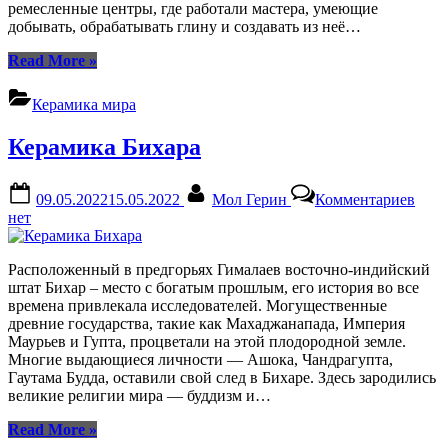
ремесленные центры, где работали мастера, умеющие
добывать, обрабатывать глину и создавать из неё…
“Керамика
Read More
»
Джаркханда”
Керамика мира
Керамика Бихара
Posted
By
к
09.05.2022
15.05.2022
Мол Герин
Комментариев
on
запи
нет
Кера
Биха
Расположенный в предгорьях Гималаев восточно-индийский
штат Бихар – место с богатым прошлым, его история во все
времена привлекала исследователей. Могущественные
древние государства, такие как Махаджанапада, Империя
Маурьев и Гупта, процветали на этой плодородной земле.
Многие выдающиеся личности — Ашока, Чандрагупта,
Гаутама Будда, оставили свой след в Бихаре. Здесь зародились
великие религии мира — буддизм и…
“Керамика
Read More
»
Бихара”