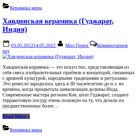
Керамика мира
Хавдинская керамика (Гуджарат,
Индия)
Posted
By
к
03.05.2022
14.05.2022
Мол Герин
Комментариев
on
запи
нет
Хавд
кера
(Гуд
Хавдинская керамика — это искусство, представляющая из
Инди
себя смесь изобразительных приёмов и концепций, связанных
с древней культурой, народными традициями и ритуалами.
Это ремесло зародилось здесь в III тысячелетии до н.э. во
времена, когда процветала цивилизация долины Инда.
Современные мастера региона Кач, штат Гуджарат, создают
терракотовую посуду очень похожую на ту, что делали их
предшественники более…
“Хавдинская
Read More
»
керамика
(Гуджарат,
Керамика мира
Индия)”