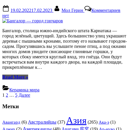
(1)
Знакомство,
Posted
By
к
19.02.2022
17.02.2023
Мол Герин
Комментариев
нюансы
on
запи
нет
производства”
Банг
—
горо
Бангалор, столица южно-индийского штата Карнатака —
гонч
город зелёный, цветущий. Здесь большинство улиц украшают
деревья с пышными кронами, поэтому его называют городом-
садом. Прогулявшись вы услышите пение птиц, а под окнами
многих домов увидите свисающие глиняные горшки, у
которых сбоку имеется круглый вход, это гнёзда. Они будут
встречаться вам внутри каждого двора, на каждой площади,
прикреплённые к…
“Бангалор
Read More
»
—
город
Керамика мира
гончаров”
Навигация
1
2
…
5
Далее
по
Метки
записям
Азия
Австралийцы
(6)
(37)
(265)
(1)
Авангард
Ака-э
Американцы
(2)
(48)
Анагама 窖窯
(19)
(1)
Алжир
Ар-нуво