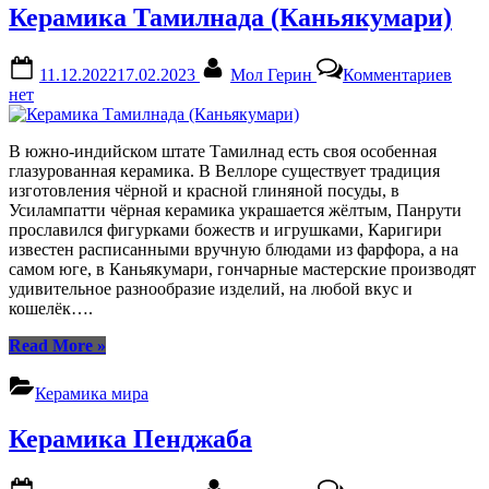
Керамика Тамилнада (Каньякумари)
Posted
By
к
11.12.2022
17.02.2023
Мол Герин
Комментариев
on
запи
нет
Кера
Тами
(Кан
В южно-индийском штате Тамилнад есть своя особенная
глазурованная керамика. В Веллоре существует традиция
изготовления чёрной и красной глиняной посуды, в
Усилампатти чёрная керамика украшается жёлтым, Панрути
прославился фигурками божеств и игрушками, Каригири
известен расписанными вручную блюдами из фарфора, а на
самом юге, в Каньякумари, гончарные мастерские производят
удивительное разнообразие изделий, на любой вкус и
кошелёк….
“Керамика
Read More
»
Тамилнада
(Каньякумари)”
Керамика мира
Керамика Пенджаба
Posted
By
к