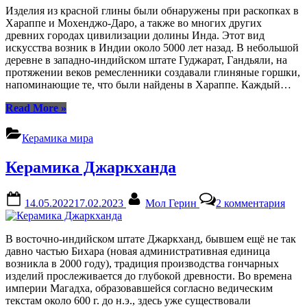
(Ган
Изделия из красной глины были обнаружены при раскопках в
Хараппе и Мохенджо-Даро, а также во многих других
древних городах цивилизации долины Инда. Этот вид
искусства возник в Индии около 5000 лет назад. В небольшой
деревне в западно-индийском штате Гуджарат, Гандьяли, на
протяжении веков ремесленники создавали глиняные горшки,
напоминающие те, что были найдены в Хараппе. Каждый…
“Керамика
Read More
»
Гуджарата
(Гандьяли)”
Керамика мира
Керамика Джаркханда
Posted
By
к
14.05.2022
17.02.2023
Мол Герин
2 комментария
on
запи
Кера
Джа
В восточно-индийском штате Джаркханд, бывшем ещё не так
давно частью Бихара (новая административная единица
возникла в 2000 году), традиция производства гончарных
изделий прослеживается до глубокой древности. Во времена
империи Магадха, образовавшейся согласно ведическим
текстам около 600 г. до н.э., здесь уже существовали