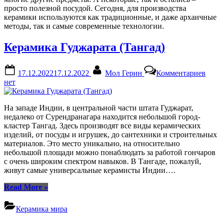
просто полезной посудой. Сегодня, для производства
керамики используются как традиционные, и даже архаичные
методы, так и самые современные технологии.
Керамика Гуджарата (Тангад)
Posted
By
к
17.12.2022
17.12.2022
Мол Герин
Комментариев
on
запи
нет
Кера
Гудж
(Тан
На западе Индии, в центральной части штата Гуджарат,
недалеко от Сурендранагара находится небольшой город-
кластер Тангад. Здесь производят все виды керамических
изделий, от посуды и игрушек, до сантехники и строительных
материалов. Это место уникально, на относительно
небольшой площади можно понаблюдать за работой гончаров
с очень широким спектром навыков. В Тангаде, пожалуй,
живут самые универсальные керамисты Индии….
“Керамика
Read More
»
Гуджарата
(Тангад)”
Керамика мира