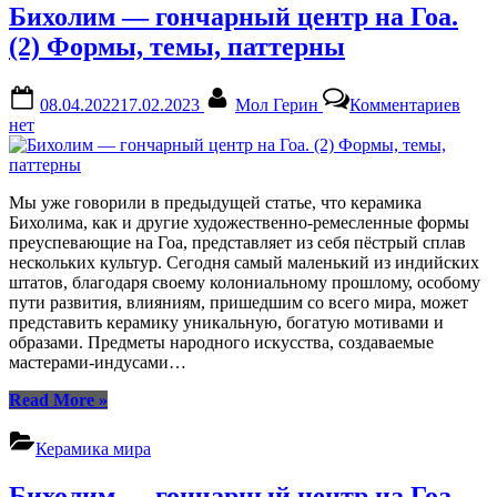
Бихолим — гончарный центр на Гоа.
(2) Формы, темы, паттерны
Posted
By
к
08.04.2022
17.02.2023
Мол Герин
Комментариев
on
запи
нет
Бих
—
гонч
цент
Мы уже говорили в предыдущей статье, что керамика
на
Бихолима, как и другие художественно-ремесленные формы
Гоа.
преуспевающие на Гоа, представляет из себя пёстрый сплав
(2)
нескольких культур. Сегодня самый маленький из индийских
Фор
штатов, благодаря своему колониальному прошлому, особому
темы
пути развития, влияниям, пришедшим со всего мира, может
патт
представить керамику уникальную, богатую мотивами и
образами. Предметы народного искусства, создаваемые
мастерами-индусами…
“Бихолим
Read More
»
—
гончарный
Керамика мира
центр
на
Бихолим — гончарный центр на Гоа.