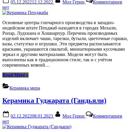
05.12.2022
12.12.2022
Мол Герин
Комментариев
on
запи
нет
Кера
Пен
Основные центры гончарного производства в западно-
индийском штате Пенджаб находятся в городах Мохали,
Ропар, Лудхиана и Хошиарпур. Перечень производимых
изделий включает чаши, тарелки, бутыли, цветочные горшки,
вазы, статуэтки и игрушки. Эти предметы расписываются
красками, украшаются смальтой, миниатюрными кусочками
зеркал и другими материалами. Модели могут быть
выполнены как в традиционном стиле, так и с учётом
современных веяний…
“Керамика
Read More
»
Пенджаба”
Керамика мира
Керамика Гуджарата (Гандьяли)
Posted
By
к
02.12.2022
08.01.2023
Мол Герин
Комментариев
on
запи
нет
Кера
Гудж