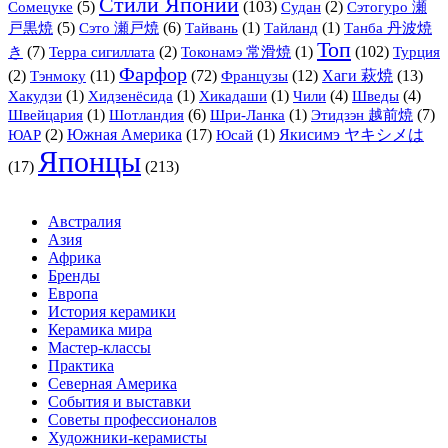
Стили Японии
(5)
(103)
(2)
Сомецуке
Судан
Сэтогуро 瀬
(5)
(6)
(1)
(1)
戸黒焼
Сэто 瀬戸焼
Тайвань
Тайланд
Танба 丹波焼
Топ
(7)
(2)
(1)
(102)
き
Терра сигиллата
Токонамэ 常滑焼
Турция
Фарфор
(2)
Тэнмоку
(11)
(72)
Французы
(12)
Хаги 萩焼
(13)
(1)
(1)
(1)
(4)
(4)
Хакудзи
Хидзенёсида
Хикадаши
Чили
Шведы
(1)
(6)
(1)
(7)
Швейцария
Шотландия
Шри-Ланка
Этидзэн 越前焼
(2)
Южная Америка
(17)
(1)
Якисимэ ヤキシメは
ЮАР
Юсай
Японцы
(17)
(213)
Австралия
Азия
Африка
Бренды
Европа
История керамики
Керамика мира
Мастер-классы
Практика
Северная Америка
События и выставки
Советы профессионалов
Художники-керамисты