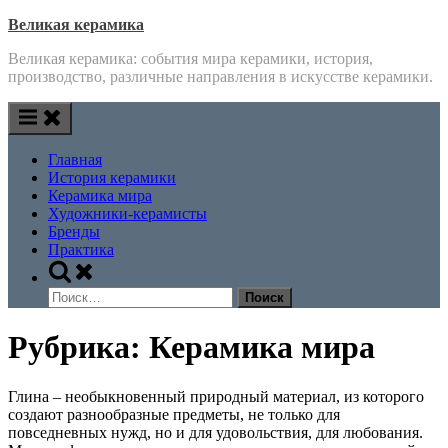
Skip
Великая керамика
to
Великая керамика: события мира керамики, история,
content
производство, различные направления в искусстве керамики.
Главная
История керамики
Керамика мира
Художники-керамисты
Бренды
Практика
Toggle
search
Найти:
form
Рубрика:
Керамика мира
Глина – необыкновенный природный материал, из которого
создают разнообразные предметы, не только для
повседневных нужд, но и для удовольствия, для любования.