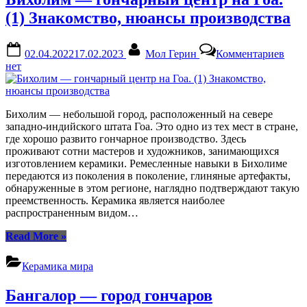
Гоа.
(2)
(1) Знакомство, нюансы производства
Формы,
темы,
Posted
By
к
паттерны”
02.04.2022
17.02.2023
Мол Герин
Комментариев
on
запи
нет
Бих
—
гонч
цент
Бихолим — небольшой город, расположенный на севере
на
западно-индийского штата Гоа. Это одно из тех мест в стране,
Гоа.
где хорошо развито гончарное производство. Здесь
(1)
проживают сотни мастеров и художников, занимающихся
Знак
изготовлением керамики. Ремесленные навыки в Бихолиме
нюа
передаются из поколения в поколение, глиняные артефакты,
прои
обнаруженные в этом регионе, наглядно подтверждают такую
преемственность. Керамика является наиболее
распространенным видом…
“Бихолим
Read More
»
—
гончарный
Керамика мира
центр
на
Бангалор — город гончаров
Гоа.