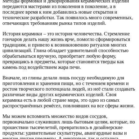
Методы формовки и декорирования керамических изделий
передаются мастерами из поколения в поколение, а в
последнее время к ним добавились новые открытия и
технические разработки. Так появилось много современных,
отвечающих требованиям рынка типов изделий.
История керамики – это история человечества. Стремление
гончаров делать нашу жизнь ярче, помогло сформироваться
традициям, и привело к возникновению ритуалов многих
цивилизаций. Глина обладает удивительной способностью
обрабатываться вручную, приобретает любую форму,
превращаясь в предметы, которые становятся тверды как
камень под воздействием жара печи.
Вначале, из глины делали лишь посуду необходимую для
приготовления и хранения пищи, но с течением времени и
ростом творческого потенциала людей, из неё стали создавать
различные виды других керамических изделий. Своя
керамика есть в любой стране мира, это одно из самых
распространённых ремёсел, повлиявших на все сферы жизни.
Мы можем вспомнить множество видов сосудов,
первоначально служивших лишь бытовым целям, которые, по
прошествии тысячелетий, превратились в дизайнерские
продукты: удивительные скульптуры, авангардные вазы и
многие другие предметы. А некоторые, так и остались –